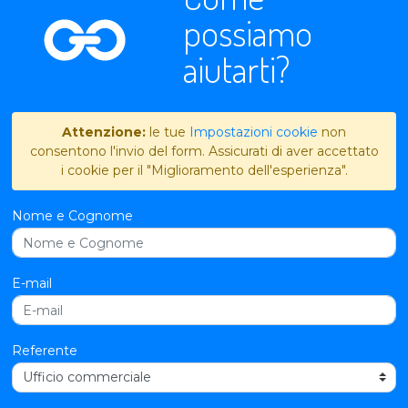
possiamo
aiutarti?
Attenzione:
le tue
Impostazioni cookie
non
consentono l'invio del form. Assicurati di aver accettato
i cookie per il "Miglioramento dell'esperienza".
Nome e Cognome
E-mail
Referente