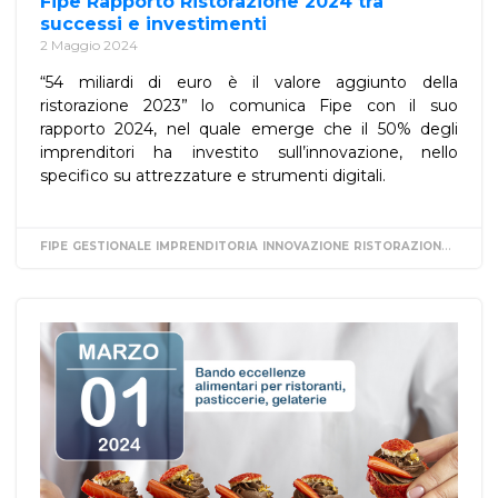
Fipe Rapporto Ristorazione 2024 tra
successi e investimenti
2 Maggio 2024
“54 miliardi di euro è il valore aggiunto della
ristorazione 2023” lo comunica Fipe con il suo
rapporto 2024, nel quale emerge che il 50% degli
imprenditori ha investito sull’innovazione, nello
specifico su attrezzature e strumenti digitali.
FIPE
GESTIONALE
IMPRENDITORIA
INNOVAZIONE
RISTORAZIONE
SOSTEN