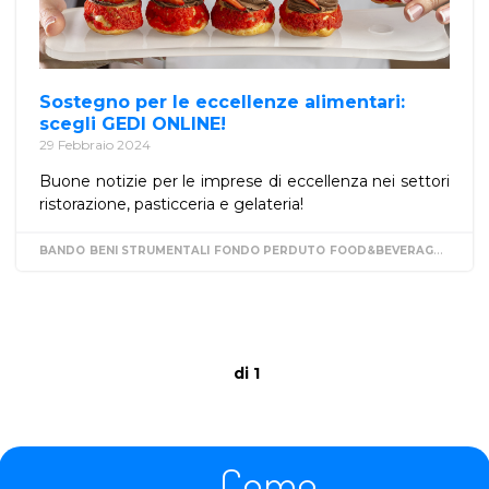
Sostegno per le eccellenze alimentari:
scegli GEDI ONLINE!
29 Febbraio 2024
Buone notizie per le imprese di eccellenza nei settori
ristorazione, pasticceria e gelateria!
BANDO
BENI STRUMENTALI
FONDO PERDUTO
FOOD&BEVERAGE
GASTR
di 1
Come