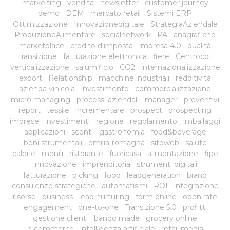
markeiting
vendita
newsletter
customer journey
demo
DEM
mercato retail
Sistemi ERP
Ottimizzazione
Innovazionedigitale
StrategiaAziendale
ProduzioneAlimentare
socialnetwork
PA
anagrafiche
marketplace
credito d'imposta
impresa 4.0
qualità
transizione
fatturazione elettronica
fiere
Centrocot
verticalizzazione
salumificio
CO2
internazionalizzazione
export
Relationship
macchine industriali
redditività
azienda vinicola
investimento
commercializzazione
micro managing
processi aziendali
manager
preventivi
report
tessile
incrementare
prospect
prospecting
imprese
investimenti
regione
regolamento
imballaggi
applicazioni
sconti
gastronomia
food&beverage
beni strumentali
emilia-romagna
sitoweb
salute
calorie
menù
ristorante
fuoricasa
alimentazione
fipe
innovazione
imprenditoria
strumenti digitali
fatturazione
picking
food
leadgeneration
brand
consulenze strategiche
automatismi
ROI
integrazione
risorse
business
lead nurturing
form online
open rate
engagement
one-to-one
Transizione 5.0
profitti
gestione clienti
bando made
grocery online
e commerce
intelligenza artificiale
retail media