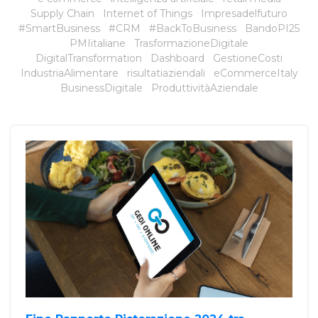
Supply Chain
Internet of Things
Impresadelfuturo
#SmartBusiness
#CRM
#BackToBusiness
BandoPI25
PMIitaliane
TrasformazioneDigitale
DigitalTransformation
Dashboard
GestioneCosti
IndustriaAlimentare
risultatiaziendali
eCommerceItaly
BusinessDigitale
ProduttivitàAziendale