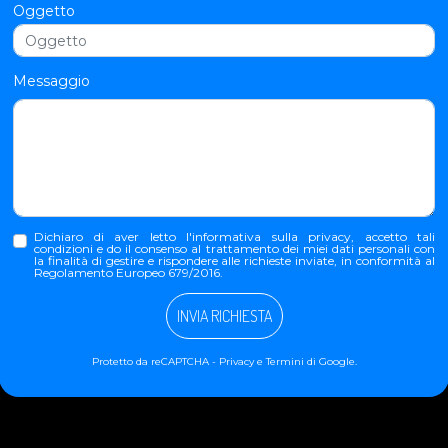
Oggetto
Messaggio
Dichiaro di aver letto l'
informativa sulla privacy
, accetto tali
condizioni e do il consenso al trattamento dei miei dati personali con
la finalità di gestire e rispondere alle richieste inviate, in conformità al
Regolamento Europeo 679/2016.
INVIA RICHIESTA
Protetto da reCAPTCHA -
Privacy
e
Termini
di Google.