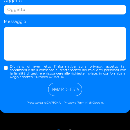
Oggetto
Messaggio
Dichiaro di aver letto l'
informativa sulla privacy
, accetto tali
condizioni e do il consenso al trattamento dei miei dati personali con
la finalità di gestire e rispondere alle richieste inviate, in conformità al
Regolamento Europeo 679/2016.
INVIA RICHIESTA
Protetto da reCAPTCHA -
Privacy
e
Termini
di Google.