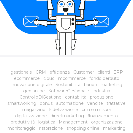
gestionale
CRM
efficienza
Customer
clienti
ERP
ecommerce
cloud
mcommerce
fondo perduto
innovazione digitale
Sostenibilità
bando
marketing
gedionline
SoftwareGestionale
industria
ControlloDiGestione
contabilità
produzione
smartworking
bonus
automazione
vendite
trattative
magazzino
Fidelizzazione
crm su misura
digitalizzazione
directmarketing
finanziamento
produttività
logistica
Management
organizzazione
monitoraggio
ristorazione
shopping online
markeiting