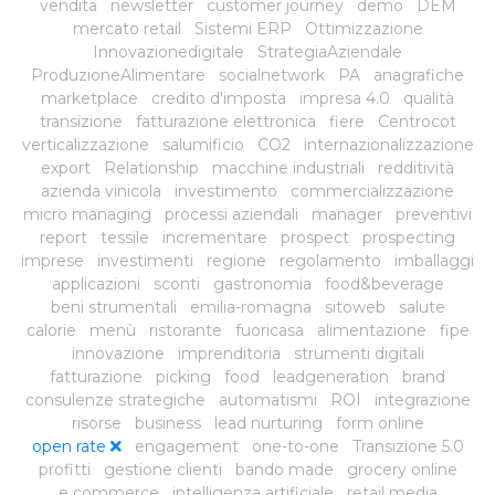
vendita
newsletter
customer journey
demo
DEM
mercato retail
Sistemi ERP
Ottimizzazione
Innovazionedigitale
StrategiaAziendale
ProduzioneAlimentare
socialnetwork
PA
anagrafiche
marketplace
credito d'imposta
impresa 4.0
qualità
transizione
fatturazione elettronica
fiere
Centrocot
verticalizzazione
salumificio
CO2
internazionalizzazione
export
Relationship
macchine industriali
redditività
azienda vinicola
investimento
commercializzazione
micro managing
processi aziendali
manager
preventivi
report
tessile
incrementare
prospect
prospecting
imprese
investimenti
regione
regolamento
imballaggi
applicazioni
sconti
gastronomia
food&beverage
beni strumentali
emilia-romagna
sitoweb
salute
calorie
menù
ristorante
fuoricasa
alimentazione
fipe
innovazione
imprenditoria
strumenti digitali
fatturazione
picking
food
leadgeneration
brand
consulenze strategiche
automatismi
ROI
integrazione
risorse
business
lead nurturing
form online
open rate
engagement
one-to-one
Transizione 5.0
profitti
gestione clienti
bando made
grocery online
e commerce
intelligenza artificiale
retail media