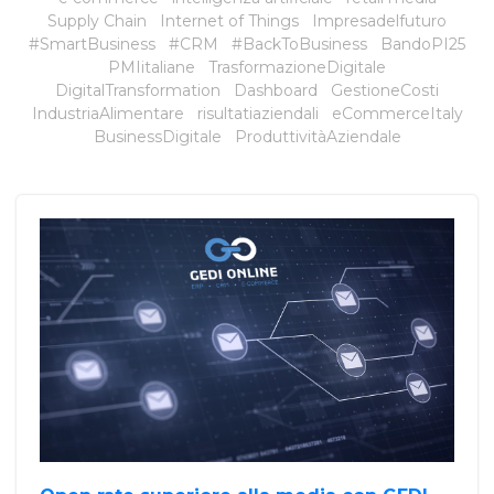
Supply Chain
Internet of Things
Impresadelfuturo
#SmartBusiness
#CRM
#BackToBusiness
BandoPI25
PMIitaliane
TrasformazioneDigitale
DigitalTransformation
Dashboard
GestioneCosti
IndustriaAlimentare
risultatiaziendali
eCommerceItaly
BusinessDigitale
ProduttivitàAziendale