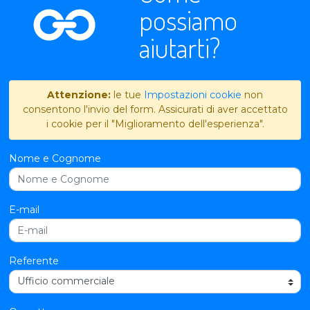
possiamo
aiutarti?
Attenzione:
le tue
Impostazioni cookie
non
consentono l'invio del form. Assicurati di aver accettato
i cookie per il "Miglioramento dell'esperienza".
Nome e Cognome
E-mail
Referente