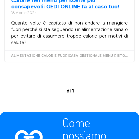
Calorie nei menù per scelte più
consapevoli: GEDI ONLINE fa al caso tuo!
18 Aprile 2024
Quante volte è capitato di non andare a mangiare
fuori perché si sta seguendo un’alimentazione sana o
per evitare di assumere troppe calorie per motivi di
salute?
ALIMENTAZIONE
CALORIE
FUORICASA
GESTIONALE
MENÙ
RISTORANTE
di 1
Come
possiamo