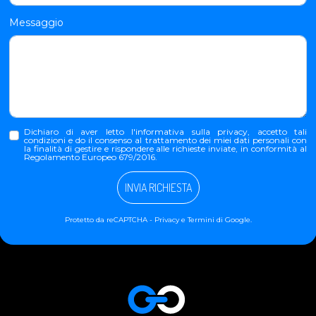
Messaggio
Dichiaro di aver letto l'
informativa sulla privacy
, accetto tali
condizioni e do il consenso al trattamento dei miei dati personali con
la finalità di gestire e rispondere alle richieste inviate, in conformità al
Regolamento Europeo 679/2016.
INVIA RICHIESTA
Protetto da reCAPTCHA -
Privacy
e
Termini
di Google.