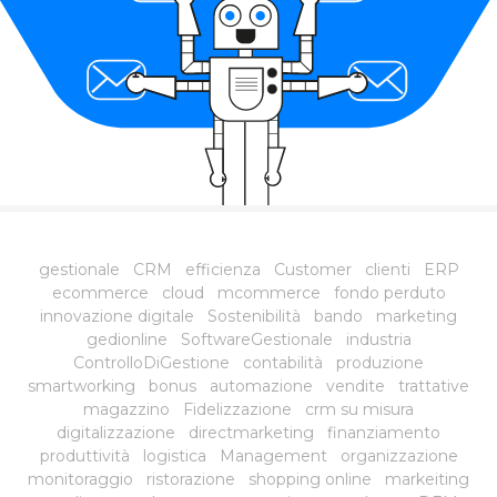
gestionale
CRM
efficienza
Customer
clienti
ERP
ecommerce
cloud
mcommerce
fondo perduto
innovazione digitale
Sostenibilità
bando
marketing
gedionline
SoftwareGestionale
industria
ControlloDiGestione
contabilità
produzione
smartworking
bonus
automazione
vendite
trattative
magazzino
Fidelizzazione
crm su misura
digitalizzazione
directmarketing
finanziamento
produttività
logistica
Management
organizzazione
monitoraggio
ristorazione
shopping online
markeiting