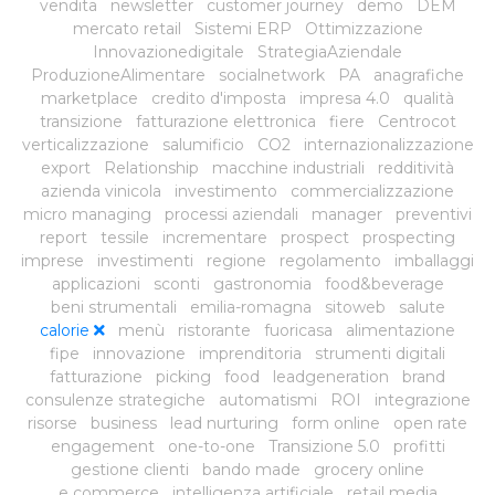
vendita
newsletter
customer journey
demo
DEM
mercato retail
Sistemi ERP
Ottimizzazione
Innovazionedigitale
StrategiaAziendale
ProduzioneAlimentare
socialnetwork
PA
anagrafiche
marketplace
credito d'imposta
impresa 4.0
qualità
transizione
fatturazione elettronica
fiere
Centrocot
verticalizzazione
salumificio
CO2
internazionalizzazione
export
Relationship
macchine industriali
redditività
azienda vinicola
investimento
commercializzazione
micro managing
processi aziendali
manager
preventivi
report
tessile
incrementare
prospect
prospecting
imprese
investimenti
regione
regolamento
imballaggi
applicazioni
sconti
gastronomia
food&beverage
beni strumentali
emilia-romagna
sitoweb
salute
calorie
menù
ristorante
fuoricasa
alimentazione
fipe
innovazione
imprenditoria
strumenti digitali
fatturazione
picking
food
leadgeneration
brand
consulenze strategiche
automatismi
ROI
integrazione
risorse
business
lead nurturing
form online
open rate
engagement
one-to-one
Transizione 5.0
profitti
gestione clienti
bando made
grocery online
e commerce
intelligenza artificiale
retail media