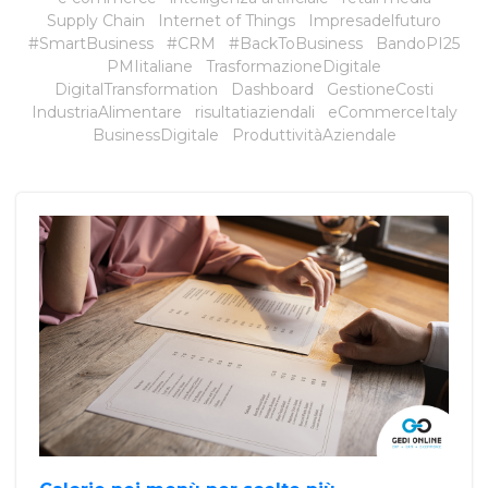
Supply Chain
Internet of Things
Impresadelfuturo
#SmartBusiness
#CRM
#BackToBusiness
BandoPI25
PMIitaliane
TrasformazioneDigitale
DigitalTransformation
Dashboard
GestioneCosti
IndustriaAlimentare
risultatiaziendali
eCommerceItaly
BusinessDigitale
ProduttivitàAziendale