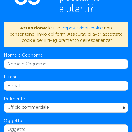
aiutarti?
Attenzione:
le tue
Impostazioni cookie
non
consentono l'invio del form. Assicurati di aver accettato
i cookie per il "Miglioramento dell'esperienza".
Nome e Cognome
E-mail
Referente
Oggetto