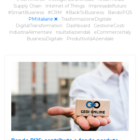
Supply Chain
Internet of Things
Impresadelfuturo
#SmartBusiness
#CRM
#BackToBusiness
BandoPI25
PMIitaliane
TrasformazioneDigitale
DigitalTransformation
Dashboard
GestioneCosti
IndustriaAlimentare
risultatiaziendali
eCommerceItaly
BusinessDigitale
ProduttivitàAziendale