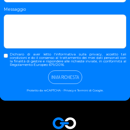
Messaggio
Dichiaro di aver letto l'
informativa sulla privacy
, accetto tali
condizioni e do il consenso al trattamento dei miei dati personali con
la finalità di gestire e rispondere alle richieste inviate, in conformità al
Regolamento Europeo 679/2016.
INVIA RICHIESTA
Protetto da reCAPTCHA -
Privacy
e
Termini
di Google.