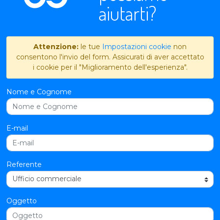
aiutarti?
Attenzione:
le tue
Impostazioni cookie
non
consentono l'invio del form. Assicurati di aver accettato
i cookie per il "Miglioramento dell'esperienza".
Nome e Cognome
E-mail
Referente
Oggetto