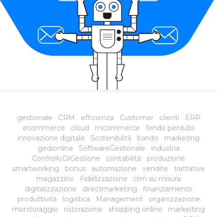
gestionale
CRM
efficienza
Customer
clienti
ERP
ecommerce
cloud
mcommerce
fondo perduto
innovazione digitale
Sostenibilità
bando
marketing
gedionline
SoftwareGestionale
industria
ControlloDiGestione
contabilità
produzione
smartworking
bonus
automazione
vendite
trattative
magazzino
Fidelizzazione
crm su misura
digitalizzazione
directmarketing
finanziamento
produttività
logistica
Management
organizzazione
monitoraggio
ristorazione
shopping online
markeiting