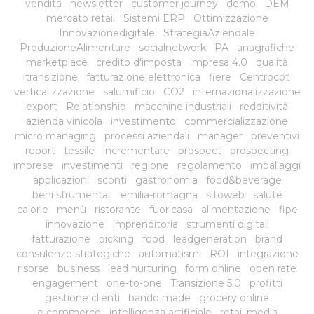
vendita
newsletter
customer journey
demo
DEM
mercato retail
Sistemi ERP
Ottimizzazione
Innovazionedigitale
StrategiaAziendale
ProduzioneAlimentare
socialnetwork
PA
anagrafiche
marketplace
credito d'imposta
impresa 4.0
qualità
transizione
fatturazione elettronica
fiere
Centrocot
verticalizzazione
salumificio
CO2
internazionalizzazione
export
Relationship
macchine industriali
redditività
azienda vinicola
investimento
commercializzazione
micro managing
processi aziendali
manager
preventivi
report
tessile
incrementare
prospect
prospecting
imprese
investimenti
regione
regolamento
imballaggi
applicazioni
sconti
gastronomia
food&beverage
beni strumentali
emilia-romagna
sitoweb
salute
calorie
menù
ristorante
fuoricasa
alimentazione
fipe
innovazione
imprenditoria
strumenti digitali
fatturazione
picking
food
leadgeneration
brand
consulenze strategiche
automatismi
ROI
integrazione
risorse
business
lead nurturing
form online
open rate
engagement
one-to-one
Transizione 5.0
profitti
gestione clienti
bando made
grocery online
e commerce
intelligenza artificiale
retail media