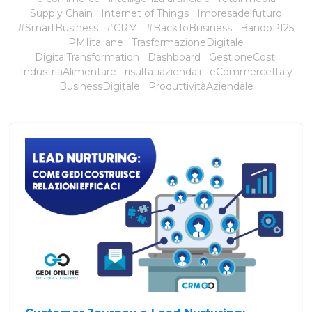
Supply Chain
Internet of Things
Impresadelfuturo
#SmartBusiness
#CRM
#BackToBusiness
BandoPI25
PMIitaliane
TrasformazioneDigitale
DigitalTransformation
Dashboard
GestioneCosti
IndustriaAlimentare
risultatiaziendali
eCommerceItaly
BusinessDigitale
ProduttivitàAziendale