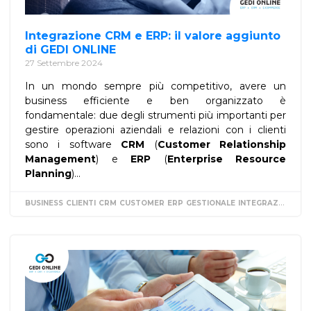
Integrazione CRM e ERP: il valore aggiunto
di GEDI ONLINE
27 Settembre 2024
In un mondo sempre più competitivo, avere un
business efficiente e ben organizzato è
fondamentale: due degli strumenti più importanti per
gestire operazioni aziendali e relazioni con i clienti
sono i software
CRM
(
Customer Relationship
Management
) e
ERP
(
Enterprise Resource
Planning
)...
BUSINESS
CLIENTI
CRM
CUSTOMER
ERP
GESTIONALE
INTEGRAZIONE
RI