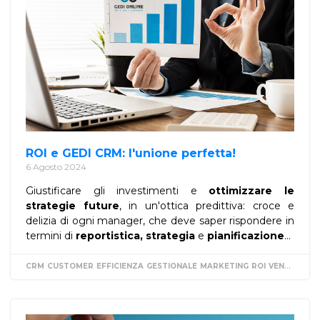
ROI e GEDI CRM: l'unione perfetta!
6 Agosto 2024
Giustificare gli investimenti e
ottimizzare le
strategie future
, in un'ottica predittiva: croce e
delizia di ogni manager, che deve saper rispondere in
termini di
reportistica,
strategia
e
pianificazione
...
CRM
CUSTOMER
EFFICIENZA
GESTIONALE
MARKETING
ROI
VENDITE