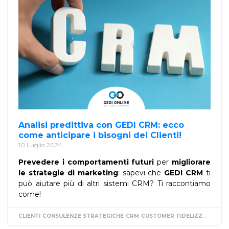
Analisi predittiva con GEDI CRM: ecco
come anticipare i bisogni dei Clienti!
10 Luglio 2024
Prevedere i comportamenti futuri
per
migliorare
le
strategie di marketing
: sapevi che
GEDI CRM
ti
può aiutare più di altri sistemi CRM? Ti raccontiamo
come!
CLIENTI
CONSULENZE STRATEGICHE
CRM
CUSTOMER
FIDELIZZAZIONE