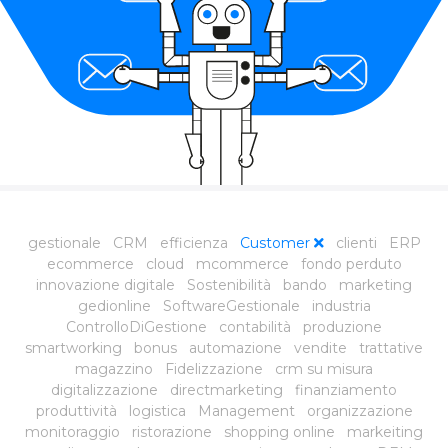
gestionale
CRM
efficienza
Customer
clienti
ERP
ecommerce
cloud
mcommerce
fondo perduto
innovazione digitale
Sostenibilità
bando
marketing
gedionline
SoftwareGestionale
industria
ControlloDiGestione
contabilità
produzione
smartworking
bonus
automazione
vendite
trattative
magazzino
Fidelizzazione
crm su misura
digitalizzazione
directmarketing
finanziamento
produttività
logistica
Management
organizzazione
monitoraggio
ristorazione
shopping online
markeiting