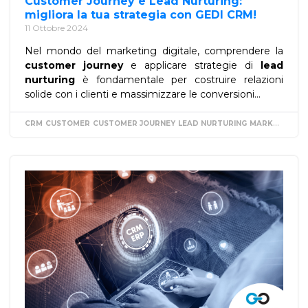
Customer Journey e Lead Nurturing:
migliora la tua strategia con GEDI CRM!
11 Ottobre 2024
Nel mondo del marketing digitale, comprendere la
customer journey
e applicare strategie di
lead
nurturing
è fondamentale per costruire relazioni
solide con i clienti e massimizzare le conversioni...
CRM
CUSTOMER
CUSTOMER JOURNEY
LEAD NURTURING
MARKETING