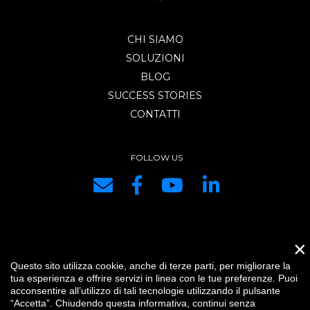
CHI SIAMO
SOLUZIONI
BLOG
SUCCESS STORIES
CONTATTI
FOLLOW US
×
DRG SYSTEMS srl | P.IVA e C.F. IT01334440334 | REA di PC 153421 |
Questo sito utilizza cookie, anche di terze parti, per migliorare la
Capitale Sociale € 10.400,00 i.v. |
Credits
|
Impostazioni cookie
|
Privacy
tua esperienza e offrire servizi in linea con le tue preferenze. Puoi
|
IT
acconsentire all’utilizzo di tali tecnologie utilizzando il pulsante
“Accetta”. Chiudendo questa informativa, continui senza