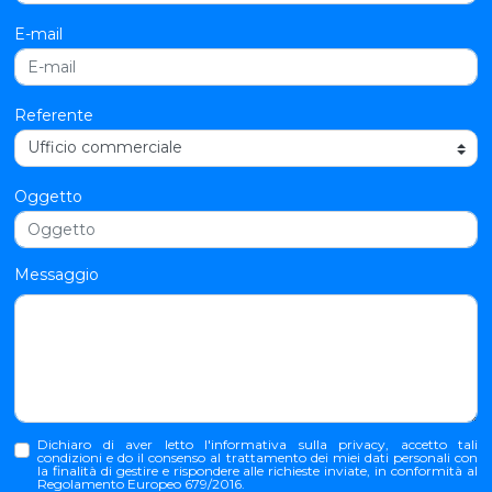
E-mail
Referente
Oggetto
Messaggio
Dichiaro di aver letto l'
informativa sulla privacy
, accetto tali
condizioni e do il consenso al trattamento dei miei dati personali con
la finalità di gestire e rispondere alle richieste inviate, in conformità al
Regolamento Europeo 679/2016.