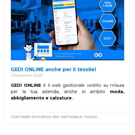
GEDI ONLINE anche per il tessile!
2 Novembre 2023
GEDI ONLINE
è il web gestionale vestito su misura
per la tua azienda, anche in ambito
moda,
abbigliamento e calzature
...
CUSTOMER
EFFICIENZA
ERP
GESTIONALE
TESSILE