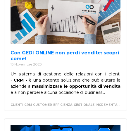
Con GEDI ONLINE non perdi vendite: scopri
come!
15 Novembre 2023
Un sistema di gestione delle relazioni con i clienti
-
CRM -
è una potente soluzione che può aiutare le
aziende a
massimizzare le opportunità di vendita
e a non perdere alcuna occasione di business...
CLIENTI
CRM
CUSTOMER
EFFICIENZA
GESTIONALE
INCREMENTARE
VEN