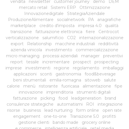
vendita
newsletter
customer journey
demo
DEM
mercato retail
Sistemi ERP
Ottimizzazione
Innovazionedigitale
StrategiaAziendale
ProduzioneAlimentare
socialnetwork
PA
anagrafiche
marketplace
credito d'imposta
impresa 4.0
qualità
transizione
fatturazione elettronica
fiere
Centrocot
verticalizzazione
salumificio
CO2
internazionalizzazione
export
Relationship
macchine industriali
redditività
azienda vinicola
investimento
commercializzazione
micro managing
processi aziendali
manager
preventivi
report
tessile
incrementare
prospect
prospecting
imprese
investimenti
regione
regolamento
imballaggi
applicazioni
sconti
gastronomia
food&beverage
beni strumentali
emilia-romagna
sitoweb
salute
calorie
menù
ristorante
fuoricasa
alimentazione
fipe
innovazione
imprenditoria
strumenti digitali
fatturazione
picking
food
leadgeneration
brand
consulenze strategiche
automatismi
ROI
integrazione
risorse
business
lead nurturing
form online
open rate
engagement
one-to-one
Transizione 5.0
profitti
gestione clienti
bando made
grocery online
e commerce
intelligenza artificiale
retail media