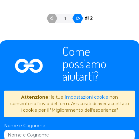
di 2
1
Come
possiamo
aiutarti?
Attenzione:
le tue
Impostazioni cookie
non
consentono l'invio del form. Assicurati di aver accettato
i cookie per il "Miglioramento dell'esperienza".
Nome e Cognome