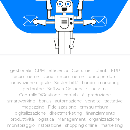
gestionale
CRM
efficienza
Customer
clienti
ERP
ecommerce
cloud
mcommerce
fondo perduto
innovazione digitale
Sostenibilità
bando
marketing
gedionline
SoftwareGestionale
industria
ControlloDiGestione
contabilità
produzione
smartworking
bonus
automazione
vendite
trattative
magazzino
Fidelizzazione
crm su misura
digitalizzazione
directmarketing
finanziamento
produttività
logistica
Management
organizzazione
monitoraggio
ristorazione
shopping online
markeiting