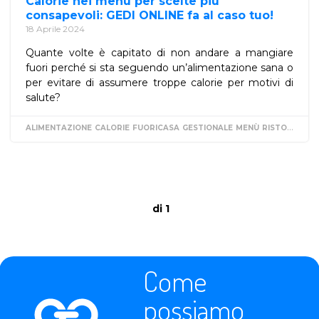
Calorie nei menù per scelte più
consapevoli: GEDI ONLINE fa al caso tuo!
18 Aprile 2024
Quante volte è capitato di non andare a mangiare
fuori perché si sta seguendo un’alimentazione sana o
per evitare di assumere troppe calorie per motivi di
salute?
ALIMENTAZIONE
CALORIE
FUORICASA
GESTIONALE
MENÙ
RISTORANTE
di 1
Come
possiamo