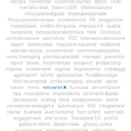
vendita
newsletter
customer journey
demo
DEM
mercato retail
Sistemi ERP
Ottimizzazione
Innovazionedigitale
StrategiaAziendale
ProduzioneAlimentare
socialnetwork
PA
anagrafiche
marketplace
credito d'imposta
impresa 4.0
qualità
transizione
fatturazione elettronica
fiere
Centrocot
verticalizzazione
salumificio
CO2
internazionalizzazione
export
Relationship
macchine industriali
redditività
azienda vinicola
investimento
commercializzazione
micro managing
processi aziendali
manager
preventivi
report
tessile
incrementare
prospect
prospecting
imprese
investimenti
regione
regolamento
imballaggi
applicazioni
sconti
gastronomia
food&beverage
beni strumentali
emilia-romagna
sitoweb
salute
calorie
menù
ristorante
fuoricasa
alimentazione
fipe
innovazione
imprenditoria
strumenti digitali
fatturazione
picking
food
leadgeneration
brand
consulenze strategiche
automatismi
ROI
integrazione
risorse
business
lead nurturing
form online
open rate
engagement
one-to-one
Transizione 5.0
profitti
gestione clienti
bando made
grocery online
e commerce
intelligenza artificiale
retail media