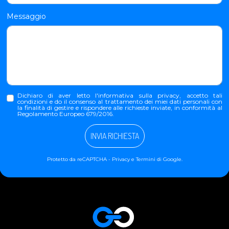
Messaggio
Dichiaro di aver letto l'
informativa sulla privacy
, accetto tali
condizioni e do il consenso al trattamento dei miei dati personali con
la finalità di gestire e rispondere alle richieste inviate, in conformità al
Regolamento Europeo 679/2016.
INVIA RICHIESTA
Protetto da reCAPTCHA -
Privacy
e
Termini
di Google.