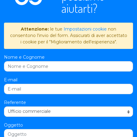
aiutarti?
Attenzione:
le tue
Impostazioni cookie
non
consentono l'invio del form. Assicurati di aver accettato
i cookie per il "Miglioramento dell'esperienza".
Nome e Cognome
E-mail
Referente
Oggetto