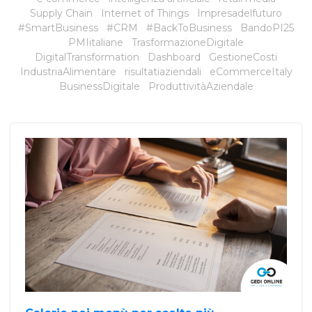
Supply Chain
Internet of Things
Impresadelfuturo
#SmartBusiness
#CRM
#BackToBusiness
BandoPI25
PMIitaliane
TrasformazioneDigitale
DigitalTransformation
Dashboard
GestioneCosti
IndustriaAlimentare
risultatiaziendali
eCommerceItaly
BusinessDigitale
ProduttivitàAziendale