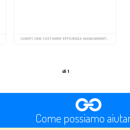
MONITORAGGIO
CLIENTI
PROCESSI AZIENDALI
CRM
CUSTOMER
EFFICIENZA
MANAGEMENT
RELATIONSH
di 1
Come possiamo aiutar