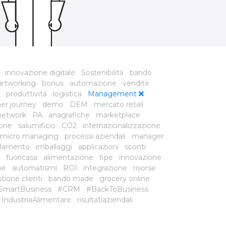
innovazione digitale
Sostenibilità
bando
rtworking
bonus
automazione
vendite
produttività
logistica
Management
er journey
demo
DEM
mercato retail
network
PA
anagrafiche
marketplace
ione
salumificio
CO2
internazionalizzazione
micro managing
processi aziendali
manager
lamento
imballaggi
applicazioni
sconti
fuoricasa
alimentazione
fipe
innovazione
he
automatismi
ROI
integrazione
risorse
tione clienti
bando made
grocery online
SmartBusiness
#CRM
#BackToBusiness
IndustriaAlimentare
risultatiaziendali