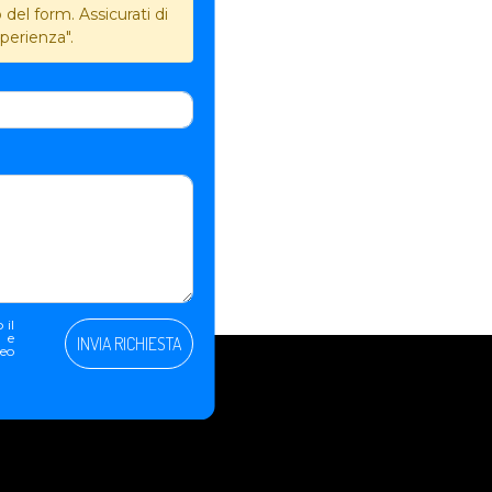
del form. Assicurati di
perienza".
 il
e e
INVIA RICHIESTA
peo