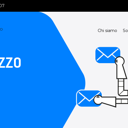
107
Chi siamo
So
ZZO