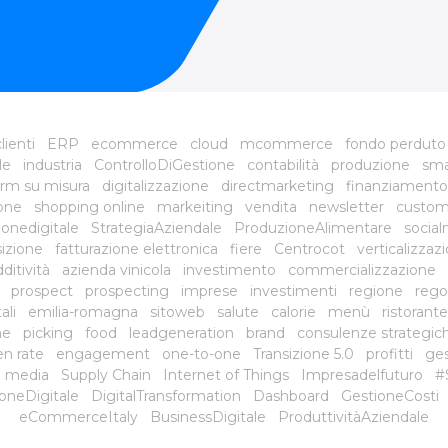
lienti
ERP
ecommerce
cloud
mcommerce
fondo perduto
le
industria
ControlloDiGestione
contabilità
produzione
sma
rm su misura
digitalizzazione
directmarketing
finanziamento
ione
shopping online
markeiting
vendita
newsletter
custom
onedigitale
StrategiaAziendale
ProduzioneAlimentare
social
sizione
fatturazione elettronica
fiere
Centrocot
verticalizzaz
ditività
azienda vinicola
investimento
commercializzazione
prospect
prospecting
imprese
investimenti
regione
rego
ali
emilia-romagna
sitoweb
salute
calorie
menù
ristorante
ne
picking
food
leadgeneration
brand
consulenze strategic
n rate
engagement
one-to-one
Transizione 5.0
profitti
ges
il media
Supply Chain
Internet of Things
Impresadelfuturo
#
oneDigitale
DigitalTransformation
Dashboard
GestioneCosti
eCommerceItaly
BusinessDigitale
ProduttivitàAziendale