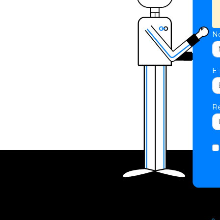
N
E-
Re