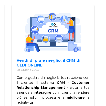
Vendi di più e meglio: il CRM di
GEDI ONLINE!
28 Giugno 2023
Come gestire al meglio la tua relazione con
il cliente? Il sistema
CRM
-
Customer
Relationship Management
- aiuta la tua
azienda a
interagire
con i clienti, a rendere
più semplici i processi e a
migliorare
la
redditività.