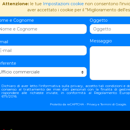
Attenzione:
le tue
Impostazioni cookie
non consentono l'invio 
aver accettato i cookie per il "Miglioramento dell'es
ome e Cognome
Oggetto
Messaggio
mail
ferente
Dichiaro di aver letto l'
informativa sulla privacy
, accetto tali condizioni e do
consenso al trattamento dei miei dati personali con la finalità di gestir
rispondere alle richieste inviate, in conformità al Regolamento Euro
679/2016.
Protetto da reCAPTCHA -
Privacy
e
Termini
di Google.