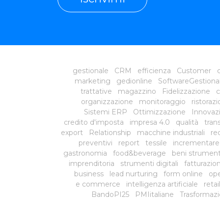
gestionale
CRM
efficienza
Customer
c
marketing
gedionline
SoftwareGestiona
trattative
magazzino
Fidelizzazione
c
organizzazione
monitoraggio
ristoraz
Sistemi ERP
Ottimizzazione
Innovazi
credito d'imposta
impresa 4.0
qualità
tran
export
Relationship
macchine industriali
red
preventivi
report
tessile
incrementare
gastronomia
food&beverage
beni strument
imprenditoria
strumenti digitali
fatturazio
business
lead nurturing
form online
ope
e commerce
intelligenza artificiale
reta
BandoPI25
PMIitaliane
Trasformazi