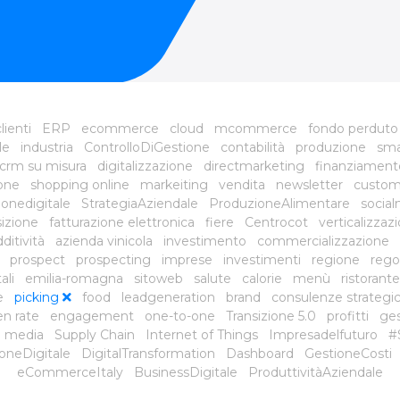
lienti
ERP
ecommerce
cloud
mcommerce
fondo perduto
le
industria
ControlloDiGestione
contabilità
produzione
sma
crm su misura
digitalizzazione
directmarketing
finanziament
ione
shopping online
markeiting
vendita
newsletter
custom
onedigitale
StrategiaAziendale
ProduzioneAlimentare
social
sizione
fatturazione elettronica
fiere
Centrocot
verticalizzaz
ditività
azienda vinicola
investimento
commercializzazione
prospect
prospecting
imprese
investimenti
regione
rego
ali
emilia-romagna
sitoweb
salute
calorie
menù
ristorante
e
picking
food
leadgeneration
brand
consulenze strategi
n rate
engagement
one-to-one
Transizione 5.0
profitti
ges
il media
Supply Chain
Internet of Things
Impresadelfuturo
#
oneDigitale
DigitalTransformation
Dashboard
GestioneCosti
eCommerceItaly
BusinessDigitale
ProduttivitàAziendale