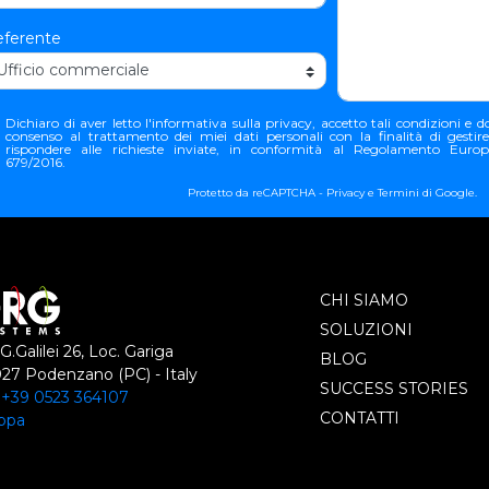
ferente
Dichiaro di aver letto l'
informativa sulla privacy
, accetto tali condizioni e do
consenso al trattamento dei miei dati personali con la finalità di gestir
rispondere alle richieste inviate, in conformità al Regolamento Euro
679/2016.
Protetto da reCAPTCHA -
Privacy
e
Termini
di Google.
CHI SIAMO
SOLUZIONI
 G.Galilei 26, Loc. Gariga
BLOG
27 Podenzano (PC) - Italy
SUCCESS STORIES
:
+39 0523 364107
CONTATTI
ppa