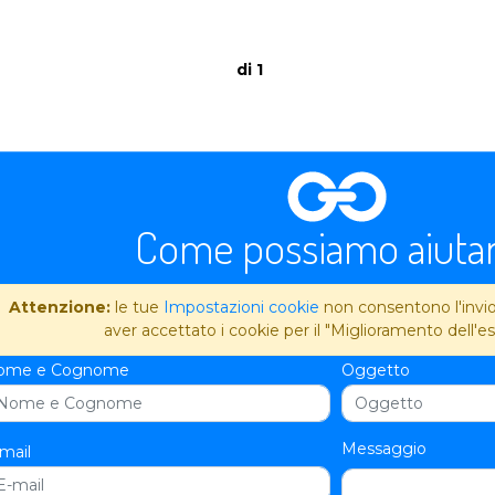
di 1
Come possiamo aiutar
Attenzione:
le tue
Impostazioni cookie
non consentono l'invio 
aver accettato i cookie per il "Miglioramento dell'es
ome e Cognome
Oggetto
Messaggio
mail