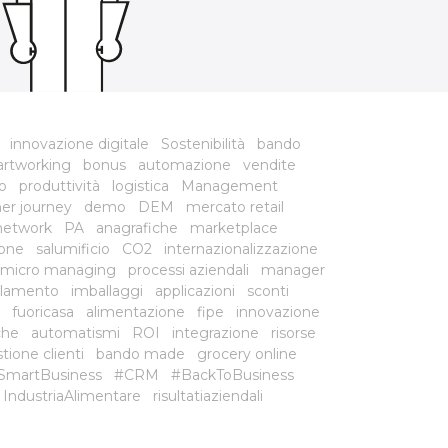
innovazione digitale
Sostenibilità
bando
rtworking
bonus
automazione
vendite
o
produttività
logistica
Management
er journey
demo
DEM
mercato retail
network
PA
anagrafiche
marketplace
ione
salumificio
CO2
internazionalizzazione
micro managing
processi aziendali
manager
lamento
imballaggi
applicazioni
sconti
fuoricasa
alimentazione
fipe
innovazione
che
automatismi
ROI
integrazione
risorse
tione clienti
bando made
grocery online
SmartBusiness
#CRM
#BackToBusiness
IndustriaAlimentare
risultatiaziendali