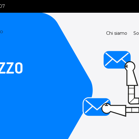
107
Chi siamo
So
ZZO