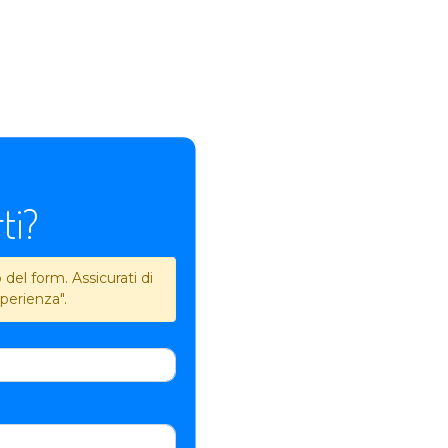
ti?
del form. Assicurati di
perienza".