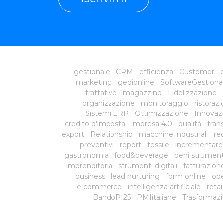
gestionale
CRM
efficienza
Customer
c
marketing
gedionline
SoftwareGestiona
trattative
magazzino
Fidelizzazione
organizzazione
monitoraggio
ristoraz
Sistemi ERP
Ottimizzazione
Innovazi
credito d'imposta
impresa 4.0
qualità
tran
export
Relationship
macchine industriali
red
preventivi
report
tessile
incrementare
gastronomia
food&beverage
beni strument
imprenditoria
strumenti digitali
fatturazion
business
lead nurturing
form online
ope
e commerce
intelligenza artificiale
reta
BandoPI25
PMIitaliane
Trasformazi