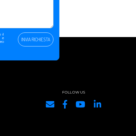
 il
e e
INVIA RICHIESTA
peo
FOLLOW US