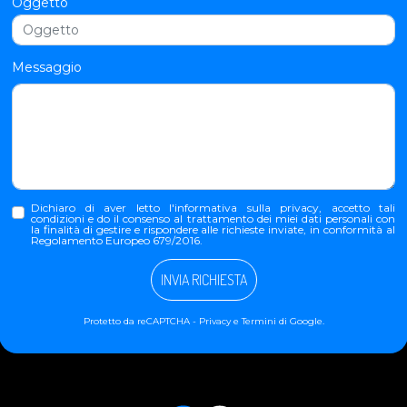
Oggetto
Messaggio
Dichiaro di aver letto l'
informativa sulla privacy
, accetto tali
condizioni e do il consenso al trattamento dei miei dati personali con
la finalità di gestire e rispondere alle richieste inviate, in conformità al
Regolamento Europeo 679/2016.
INVIA RICHIESTA
Protetto da reCAPTCHA -
Privacy
e
Termini
di Google.