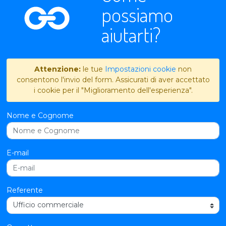
possiamo
aiutarti?
Attenzione:
le tue
Impostazioni cookie
non
consentono l'invio del form. Assicurati di aver accettato
i cookie per il "Miglioramento dell'esperienza".
Nome e Cognome
E-mail
Referente