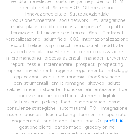
vendita
newsletter
customer journey
demo
DEM
mercato retail
Sistemi ERP
Ottimizzazione
Innovazionedigitale
StrategiaAziendale
ProduzioneAlimentare
socialnetwork
PA
anagrafiche
marketplace
credito d'imposta
impresa 4.0
qualità
transizione
fatturazione elettronica
fiere
Centrocot
verticalizzazione
salumificio
CO2
internazionalizzazione
export
Relationship
macchine industriali
redditività
azienda vinicola
investimento
commercializzazione
micro managing
processi aziendali
manager
preventivi
report
tessile
incrementare
prospect
prospecting
imprese
investimenti
regione
regolamento
imballaggi
applicazioni
sconti
gastronomia
food&beverage
beni strumentali
emilia-romagna
sitoweb
salute
calorie
menù
ristorante
fuoricasa
alimentazione
fipe
innovazione
imprenditoria
strumenti digitali
fatturazione
picking
food
leadgeneration
brand
consulenze strategiche
automatismi
ROI
integrazione
risorse
business
lead nurturing
form online
open rate
engagement
one-to-one
Transizione 5.0
profitti
gestione clienti
bando made
grocery online
e commerce
intelligenza artificiale
retail media