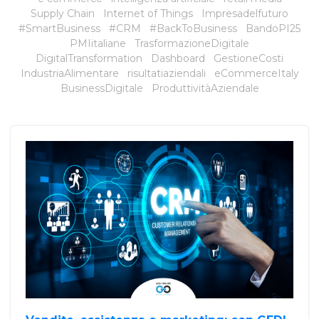
Supply Chain
Internet of Things
Impresadelfuturo
#SmartBusiness
#CRM
#BackToBusiness
BandoPI25
PMIitaliane
TrasformazioneDigitale
DigitalTransformation
Dashboard
GestioneCosti
IndustriaAlimentare
risultatiaziendali
eCommerceItaly
BusinessDigitale
ProduttivitàAziendale