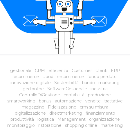
gestionale
CRM
efficienza
Customer
clienti
ERP
ecommerce
cloud
mcommerce
fondo perduto
innovazione digitale
Sostenibilità
bando
marketing
gedionline
SoftwareGestionale
industria
ControlloDiGestione
contabilità
produzione
smartworking
bonus
automazione
vendite
trattative
magazzino
Fidelizzazione
crm su misura
digitalizzazione
directmarketing
finanziamento
produttività
logistica
Management
organizzazione
monitoraggio
ristorazione
shopping online
markeiting