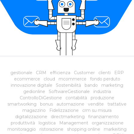
gestionale
CRM
efficienza
Customer
clienti
ERP
ecommerce
cloud
mcommerce
fondo perduto
innovazione digitale
Sostenibilità
bando
marketing
gedionline
SoftwareGestionale
industria
ControlloDiGestione
contabilità
produzione
smartworking
bonus
automazione
vendite
trattative
magazzino
Fidelizzazione
crm su misura
digitalizzazione
directmarketing
finanziamento
produttività
logistica
Management
organizzazione
monitoraggio
ristorazione
shopping online
markeiting