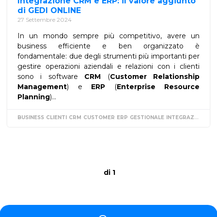
Integrazione CRM e ERP: il valore aggiunto
di GEDI ONLINE
27 Settembre 2024
In un mondo sempre più competitivo, avere un
business efficiente e ben organizzato è
fondamentale: due degli strumenti più importanti per
gestire operazioni aziendali e relazioni con i clienti
sono i software
CRM
(
Customer Relationship
Management
) e
ERP
(
Enterprise Resource
Planning
)...
BUSINESS
CLIENTI
CRM
CUSTOMER
ERP
GESTIONALE
INTEGRAZIONE
RI
di 1