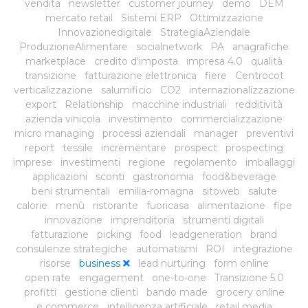
vendita
newsletter
customer journey
demo
DEM
mercato retail
Sistemi ERP
Ottimizzazione
Innovazionedigitale
StrategiaAziendale
ProduzioneAlimentare
socialnetwork
PA
anagrafiche
marketplace
credito d'imposta
impresa 4.0
qualità
transizione
fatturazione elettronica
fiere
Centrocot
verticalizzazione
salumificio
CO2
internazionalizzazione
export
Relationship
macchine industriali
redditività
azienda vinicola
investimento
commercializzazione
micro managing
processi aziendali
manager
preventivi
report
tessile
incrementare
prospect
prospecting
imprese
investimenti
regione
regolamento
imballaggi
applicazioni
sconti
gastronomia
food&beverage
beni strumentali
emilia-romagna
sitoweb
salute
calorie
menù
ristorante
fuoricasa
alimentazione
fipe
innovazione
imprenditoria
strumenti digitali
fatturazione
picking
food
leadgeneration
brand
consulenze strategiche
automatismi
ROI
integrazione
risorse
business
lead nurturing
form online
open rate
engagement
one-to-one
Transizione 5.0
profitti
gestione clienti
bando made
grocery online
e commerce
intelligenza artificiale
retail media