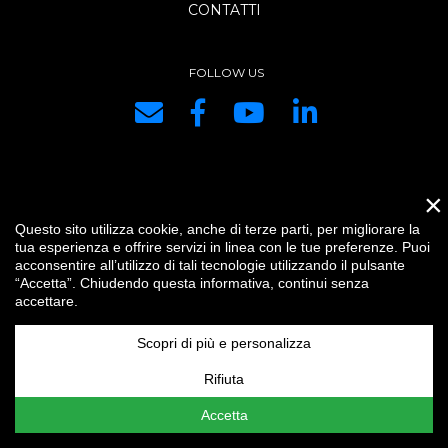
CONTATTI
FOLLOW US
×
DRG SYSTEMS srl | P.IVA e C.F. IT01334440334 | REA di PC 153421 |
Questo sito utilizza cookie, anche di terze parti, per migliorare la
Capitale Sociale € 10.400,00 i.v. |
Credits
|
Impostazioni cookie
|
Privacy
tua esperienza e offrire servizi in linea con le tue preferenze. Puoi
|
IT
acconsentire all’utilizzo di tali tecnologie utilizzando il pulsante
“Accetta”. Chiudendo questa informativa, continui senza
accettare.
Scopri di più e personalizza
Rifiuta
Accetta