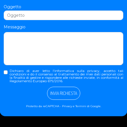
Oggetto
Messaggio
Dichiaro di aver letto l'
informativa sulla privacy
, accetto tali
condizioni e do il consenso al trattamento dei miei dati personali con
la finalità di gestire e rispondere alle richieste inviate, in conformità al
Regolamento Europeo 679/2016.
INVIA RICHIESTA
Protetto da reCAPTCHA -
Privacy
e
Termini
di Google.