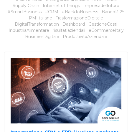
Supply Chain
Internet of Things
Impresadelfuturo
#SmartBusiness
#CRM
#BackToBusiness
BandoPI25
PMIitaliane
TrasformazioneDigitale
DigitalTransformation
Dashboard
GestioneCosti
IndustriaAlimentare
risultatiaziendali
eCommerceItaly
BusinessDigitale
ProduttivitàAziendale