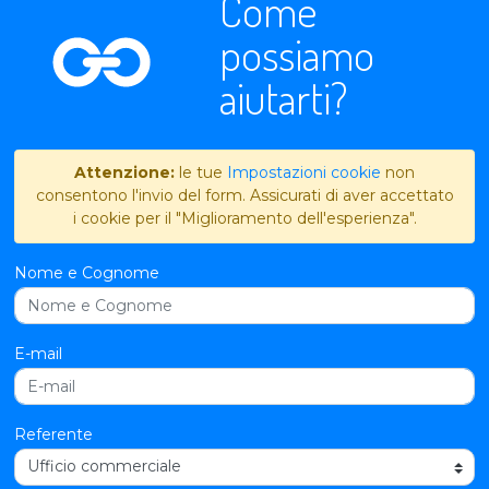
Come
possiamo
aiutarti?
Attenzione:
le tue
Impostazioni cookie
non
consentono l'invio del form. Assicurati di aver accettato
i cookie per il "Miglioramento dell'esperienza".
Nome e Cognome
E-mail
Referente