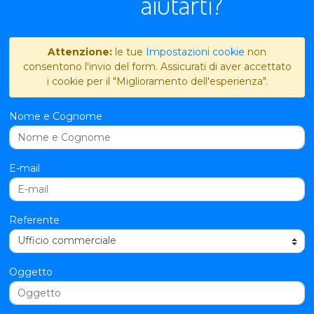
aiutarti?
Attenzione:
le tue
Impostazioni cookie
non
consentono l'invio del form. Assicurati di aver accettato
i cookie per il "Miglioramento dell'esperienza".
Nome e Cognome
E-mail
Referente
Oggetto