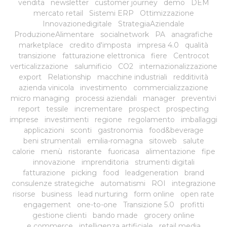
vendita
newsletter
customer journey
demo
DEM
mercato retail
Sistemi ERP
Ottimizzazione
Innovazionedigitale
StrategiaAziendale
ProduzioneAlimentare
socialnetwork
PA
anagrafiche
marketplace
credito d'imposta
impresa 4.0
qualità
transizione
fatturazione elettronica
fiere
Centrocot
verticalizzazione
salumificio
CO2
internazionalizzazione
export
Relationship
macchine industriali
redditività
azienda vinicola
investimento
commercializzazione
micro managing
processi aziendali
manager
preventivi
report
tessile
incrementare
prospect
prospecting
imprese
investimenti
regione
regolamento
imballaggi
applicazioni
sconti
gastronomia
food&beverage
beni strumentali
emilia-romagna
sitoweb
salute
calorie
menù
ristorante
fuoricasa
alimentazione
fipe
innovazione
imprenditoria
strumenti digitali
fatturazione
picking
food
leadgeneration
brand
consulenze strategiche
automatismi
ROI
integrazione
risorse
business
lead nurturing
form online
open rate
engagement
one-to-one
Transizione 5.0
profitti
gestione clienti
bando made
grocery online
e commerce
intelligenza artificiale
retail media