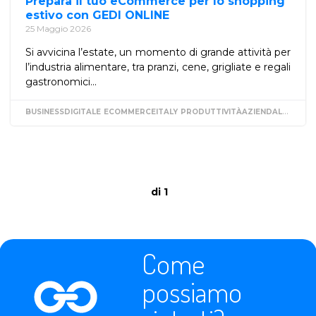
Prepara il tuo eCommerce per lo shopping
estivo con GEDI ONLINE
25 Maggio 2026
Si avvicina l’estate, un momento di grande attività per
l’industria alimentare, tra pranzi, cene, grigliate e regali
gastronomici...
BUSINESSDIGITALE
ECOMMERCEITALY
PRODUTTIVITÀAZIENDALE
SOFT
di 1
Come
possiamo