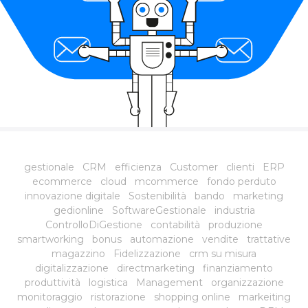
gestionale
CRM
efficienza
Customer
clienti
ERP
ecommerce
cloud
mcommerce
fondo perduto
innovazione digitale
Sostenibilità
bando
marketing
gedionline
SoftwareGestionale
industria
ControlloDiGestione
contabilità
produzione
smartworking
bonus
automazione
vendite
trattative
magazzino
Fidelizzazione
crm su misura
digitalizzazione
directmarketing
finanziamento
produttività
logistica
Management
organizzazione
monitoraggio
ristorazione
shopping online
markeiting