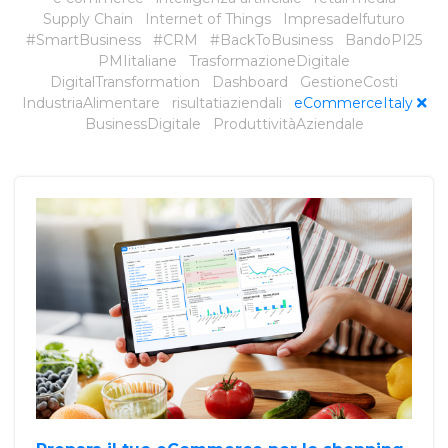
Supply Chain
Internet of Things
Impresadelfuturo
#SmartBusiness
#CRM
#BackToBusiness
BandoPI25
PMIitaliane
TrasformazioneDigitale
DigitalTransformation
Dashboard
GestioneCosti
IndustriaAlimentare
risultatiaziendali
eCommerceItaly
BusinessDigitale
ProduttivitàAziendale