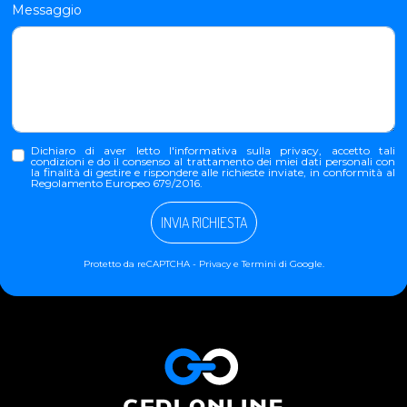
Messaggio
Dichiaro di aver letto l'
informativa sulla privacy
, accetto tali
condizioni e do il consenso al trattamento dei miei dati personali con
la finalità di gestire e rispondere alle richieste inviate, in conformità al
Regolamento Europeo 679/2016.
INVIA RICHIESTA
Protetto da reCAPTCHA -
Privacy
e
Termini
di Google.