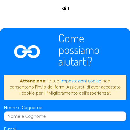
di 1
Come
possiamo
aiutarti?
Attenzione:
le tue
Impostazioni cookie
non
consentono l'invio del form. Assicurati di aver accettato
i cookie per il "Miglioramento dell'esperienza".
Nome e Cognome
E-mail