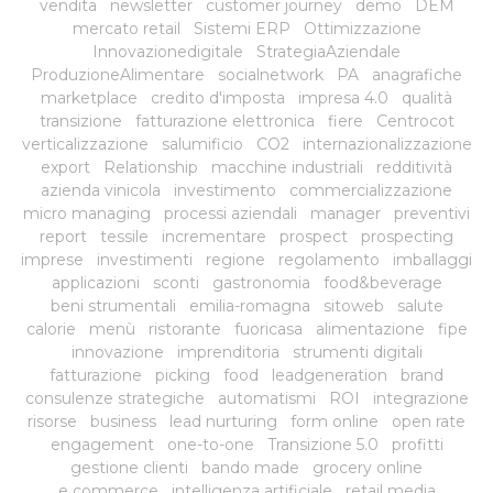
vendita
newsletter
customer journey
demo
DEM
mercato retail
Sistemi ERP
Ottimizzazione
Innovazionedigitale
StrategiaAziendale
ProduzioneAlimentare
socialnetwork
PA
anagrafiche
marketplace
credito d'imposta
impresa 4.0
qualità
transizione
fatturazione elettronica
fiere
Centrocot
verticalizzazione
salumificio
CO2
internazionalizzazione
export
Relationship
macchine industriali
redditività
azienda vinicola
investimento
commercializzazione
micro managing
processi aziendali
manager
preventivi
report
tessile
incrementare
prospect
prospecting
imprese
investimenti
regione
regolamento
imballaggi
applicazioni
sconti
gastronomia
food&beverage
beni strumentali
emilia-romagna
sitoweb
salute
calorie
menù
ristorante
fuoricasa
alimentazione
fipe
innovazione
imprenditoria
strumenti digitali
fatturazione
picking
food
leadgeneration
brand
consulenze strategiche
automatismi
ROI
integrazione
risorse
business
lead nurturing
form online
open rate
engagement
one-to-one
Transizione 5.0
profitti
gestione clienti
bando made
grocery online
e commerce
intelligenza artificiale
retail media