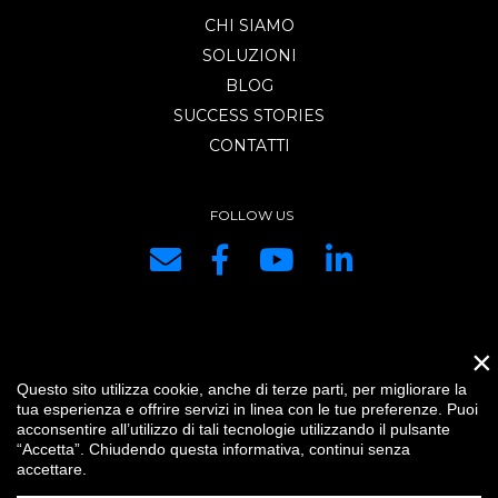
CHI SIAMO
SOLUZIONI
BLOG
SUCCESS STORIES
CONTATTI
FOLLOW US
×
DRG SYSTEMS srl | P.IVA e C.F. IT01334440334 | REA di PC 153421 |
Questo sito utilizza cookie, anche di terze parti, per migliorare la
Capitale Sociale € 10.400,00 i.v. |
Credits
|
Impostazioni cookie
|
Privacy
tua esperienza e offrire servizi in linea con le tue preferenze. Puoi
|
IT
acconsentire all’utilizzo di tali tecnologie utilizzando il pulsante
“Accetta”. Chiudendo questa informativa, continui senza
accettare.