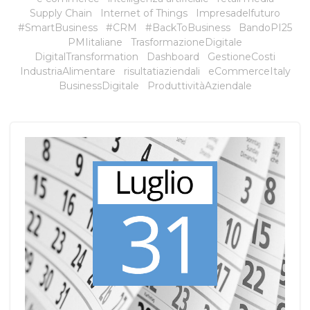
Supply Chain
Internet of Things
Impresadelfuturo
#SmartBusiness
#CRM
#BackToBusiness
BandoPI25
PMIitaliane
TrasformazioneDigitale
DigitalTransformation
Dashboard
GestioneCosti
IndustriaAlimentare
risultatiaziendali
eCommerceItaly
BusinessDigitale
ProduttivitàAziendale