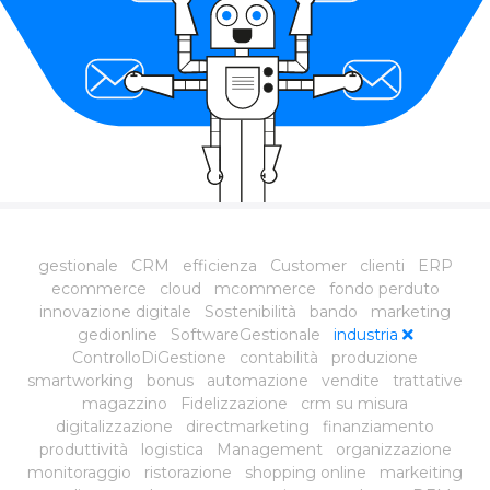
gestionale
CRM
efficienza
Customer
clienti
ERP
ecommerce
cloud
mcommerce
fondo perduto
innovazione digitale
Sostenibilità
bando
marketing
gedionline
SoftwareGestionale
industria
ControlloDiGestione
contabilità
produzione
smartworking
bonus
automazione
vendite
trattative
magazzino
Fidelizzazione
crm su misura
digitalizzazione
directmarketing
finanziamento
produttività
logistica
Management
organizzazione
monitoraggio
ristorazione
shopping online
markeiting