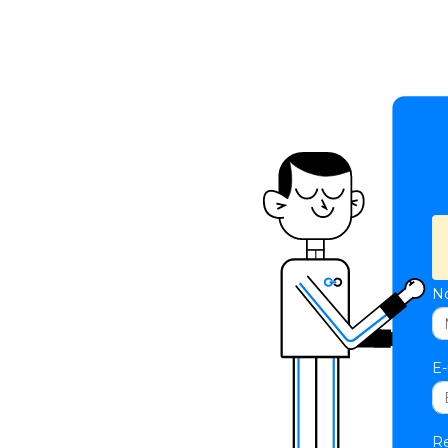
N
E-
Re