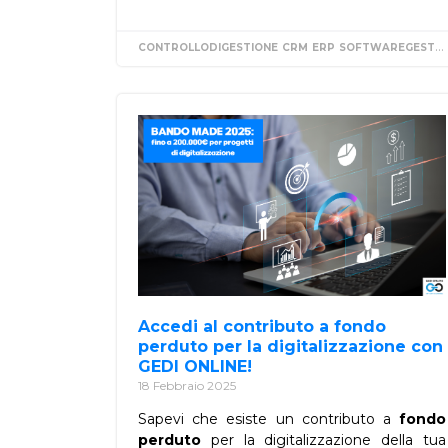
CONTROLLODIGESTIONE
CRM
ERP
SOFTWAREGESTIONALE
Accedi al contributo a fondo
perduto per la digitalizzazione con
GEDI ONLINE!
18 Febbraio 2025
Sapevi che esiste un contributo a
fondo
perduto
per la digitalizzazione della tua