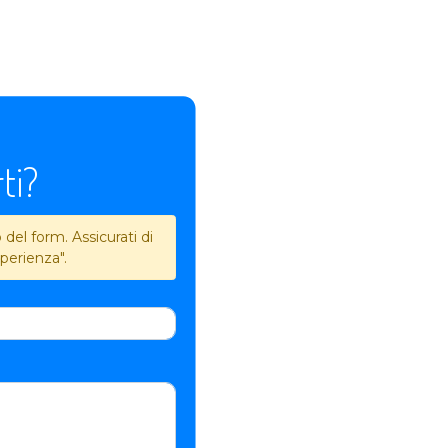
ti?
del form. Assicurati di
perienza".