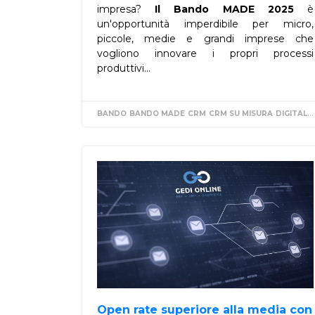
impresa?
Il Bando MADE 2025
è
un'opportunità imperdibile per micro,
piccole, medie e grandi imprese che
vogliono innovare i propri processi
produttivi...
BANDO
BANDO MADE
CRM
CRM SU MISURA
DIGITALIZZAZIONE
Open rate superiore alla media con