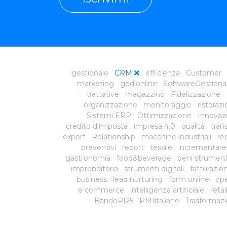
gestionale
CRM
efficienza
Customer
marketing
gedionline
SoftwareGestiona
trattative
magazzino
Fidelizzazione
organizzazione
monitoraggio
ristoraz
Sistemi ERP
Ottimizzazione
Innovazi
credito d'imposta
impresa 4.0
qualità
tran
export
Relationship
macchine industriali
red
preventivi
report
tessile
incrementare
gastronomia
food&beverage
beni strument
imprenditoria
strumenti digitali
fatturazio
business
lead nurturing
form online
ope
e commerce
intelligenza artificiale
reta
BandoPI25
PMIitaliane
Trasformazi