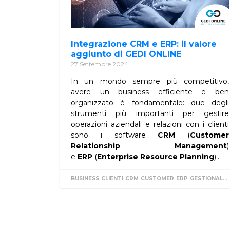
Integrazione CRM e ERP: il valore
aggiunto di GEDI ONLINE
27 Settembre 2024
In un mondo sempre più competitivo,
avere un business efficiente e ben
organizzato è fondamentale: due degli
strumenti più importanti per gestire
operazioni aziendali e relazioni con i clienti
sono i software
CRM
(
Customer
Relationship Management
)
e
ERP
(
Enterprise Resource Planning
)...
BUSINESS
CLIENTI
CRM
CUSTOMER
ERP
GESTIONALE