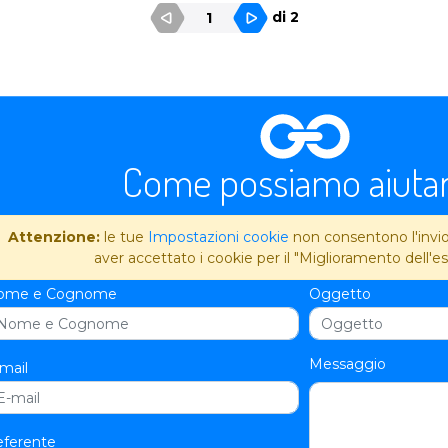
di 2
1
Come possiamo aiutar
Attenzione:
le tue
Impostazioni cookie
non consentono l'invio 
aver accettato i cookie per il "Miglioramento dell'es
ome e Cognome
Oggetto
Messaggio
mail
ferente