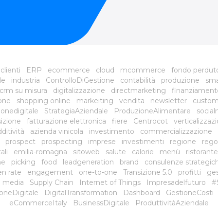
clienti
ERP
ecommerce
cloud
mcommerce
fondo perdut
le
industria
ControlloDiGestione
contabilità
produzione
sma
crm su misura
digitalizzazione
directmarketing
finanziament
ione
shopping online
markeiting
vendita
newsletter
custom
onedigitale
StrategiaAziendale
ProduzioneAlimentare
social
sizione
fatturazione elettronica
fiere
Centrocot
verticalizzaz
ditività
azienda vinicola
investimento
commercializzazione
prospect
prospecting
imprese
investimenti
regione
rego
ali
emilia-romagna
sitoweb
salute
calorie
menù
ristorante
ne
picking
food
leadgeneration
brand
consulenze strategic
n rate
engagement
one-to-one
Transizione 5.0
profitti
ges
il media
Supply Chain
Internet of Things
Impresadelfuturo
#
oneDigitale
DigitalTransformation
Dashboard
GestioneCosti
eCommerceItaly
BusinessDigitale
ProduttivitàAziendale