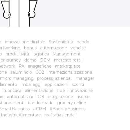
o
innovazione digitale
Sostenibilità
bando
rtworking
bonus
automazione
vendite
o
produttività
logistica
Management
er journey
demo
DEM
mercato retail
network
PA
anagrafiche
marketplace
ione
salumificio
CO2
internazionalizzazione
micro managing
processi aziendali
manager
lamento
imballaggi
applicazioni
sconti
fuoricasa
alimentazione
fipe
innovazione
he
automatismi
ROI
integrazione
risorse
tione clienti
bando made
grocery online
SmartBusiness
#CRM
#BackToBusiness
IndustriaAlimentare
risultatiaziendali