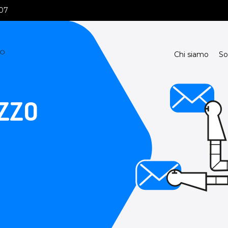
107
Chi siamo
So
ZZO