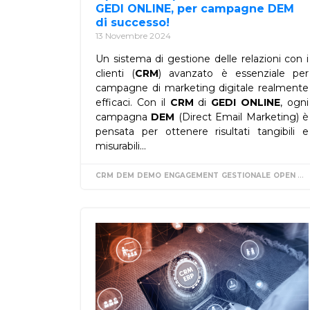
GEDI ONLINE, per campagne DEM
di successo!
13 Novembre 2024
Un sistema di gestione delle relazioni con i
clienti (
CRM
) avanzato è essenziale per
campagne di marketing digitale realmente
efficaci. Con il
CRM
di
GEDI ONLINE
, ogni
campagna
DEM
(Direct Email Marketing) è
pensata per ottenere risultati tangibili e
misurabili...
CRM
DEM
DEMO
ENGAGEMENT
GESTIONALE
OPEN RATE