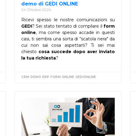
demo di GEDI ONLINE
24 Ottobre 2024
Ricevi spesso le nostre comunicazioni su
GEDI
? Sei stato tentato di compilare il
form
online
, ma come spesso accade in questi
casi, ti sembra una sorta di “scatola nera" da
cui non sai cosa aspettarti? Ti sei mai
chiesto
cosa succede dopo aver inviato
la tua richiesta
?
CRM
DEMO
ERP
FORM ONLINE
GEDIONLINE