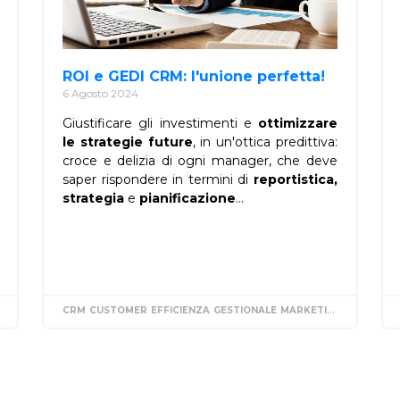
ROI e GEDI CRM: l'unione perfetta!
6 Agosto 2024
Giustificare gli investimenti e
ottimizzare
le strategie future
, in un'ottica predittiva:
croce e delizia di ogni manager, che deve
saper rispondere in termini di
reportistica,
strategia
e
pianificazione
...
INTEGRAZIONE
CRM
RISORSE
CUSTOMER
EFFICIENZA
GESTIONALE
MARKETING
ROI
VENDI