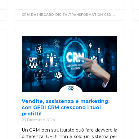
CRM
DASHBOARD
DIGITALTRANSFORMATION
GEDIONLINE
STRAT
Vendite, assistenza e marketing:
con GEDI CRM crescono i tuoi
profitti!
23 Dicembre 2024
Un CRM ben strutturato può fare davvero la
differenza. GEDI non è solo un sistema per