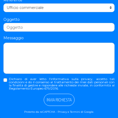
Oggetto
Messaggio
Dichiaro di aver letto l'
informativa sulla privacy
, accetto tali
condizioni e do il consenso al trattamento dei miei dati personali con
la finalità di gestire e rispondere alle richieste inviate, in conformità al
Regolamento Europeo 679/2016.
INVIA RICHIESTA
Protetto da reCAPTCHA -
Privacy
e
Termini
di Google.