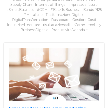
Supply Chain
Internet of Things
Impresadelfuturo
#SmartBusiness
#CRM
#BackToBusiness
BandoPI25
PMIitaliane
TrasformazioneDigitale
DigitalTransformation
Dashboard
GestioneCosti
IndustriaAlimentare
risultatiaziendali
eCommerceItaly
BusinessDigitale
ProduttivitàAziendale