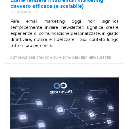
Come rendere il tuo email marketing
davvero efficace (e scalabile)
13 Giugno 2025
Fare email marketing oggi non significa
semplicemente inviare newsletter: significa creare
esperienze di comunicazione personalizzate, in grado
di attivare, nutrire e fidelizzare i tuoi contatti lungo
tutto il loro percorso...
AUTOMAZIONE
CRM
CRM SU MISURA
DEM
ERP
NEWSLETTER