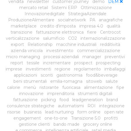
vendita
newsletter
customer journey
demo
DEM
mercato retail
Sistemi ERP
Ottimizzazione
Innovazionedigitale
StrategiaAziendale
ProduzioneAlimentare
socialnetwork
PA
anagrafiche
marketplace
credito d'imposta
impresa 4.0
qualità
transizione
fatturazione elettronica
fiere
Centrocot
verticalizzazione
salumificio
CO2
internazionalizzazione
export
Relationship
macchine industriali
redditività
azienda vinicola
investimento
commercializzazione
micro managing
processi aziendali
manager
preventivi
report
tessile
incrementare
prospect
prospecting
imprese
investimenti
regione
regolamento
imballaggi
applicazioni
sconti
gastronomia
food&beverage
beni strumentali
emilia-romagna
sitoweb
salute
calorie
menù
ristorante
fuoricasa
alimentazione
fipe
innovazione
imprenditoria
strumenti digitali
fatturazione
picking
food
leadgeneration
brand
consulenze strategiche
automatismi
ROI
integrazione
risorse
business
lead nurturing
form online
open rate
engagement
one-to-one
Transizione 5.0
profitti
gestione clienti
bando made
grocery online
e commerce
intelligenza artificiale
retail media