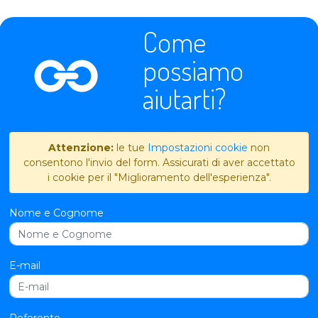
Come
possiamo
aiutarti?
Attenzione:
le tue
Impostazioni cookie
non
consentono l'invio del form. Assicurati di aver accettato
i cookie per il "Miglioramento dell'esperienza".
Nome e Cognome
E-mail
Referente