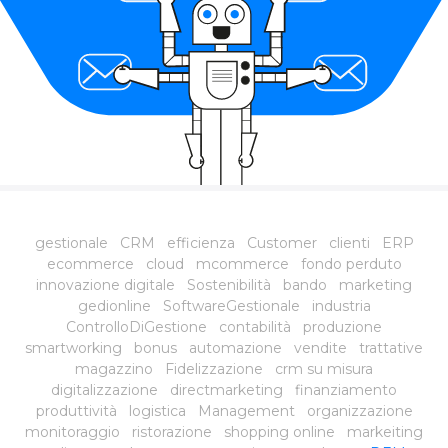
gestionale
CRM
efficienza
Customer
clienti
ERP
ecommerce
cloud
mcommerce
fondo perduto
innovazione digitale
Sostenibilità
bando
marketing
gedionline
SoftwareGestionale
industria
ControlloDiGestione
contabilità
produzione
smartworking
bonus
automazione
vendite
trattative
magazzino
Fidelizzazione
crm su misura
digitalizzazione
directmarketing
finanziamento
produttività
logistica
Management
organizzazione
monitoraggio
ristorazione
shopping online
markeiting