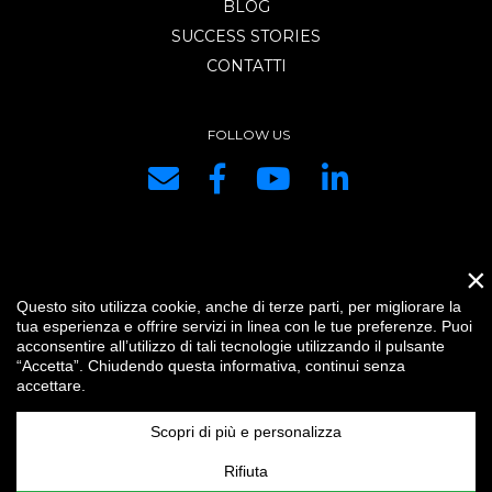
BLOG
SUCCESS STORIES
CONTATTI
FOLLOW US
×
DRG SYSTEMS srl | P.IVA e C.F. IT01334440334 | REA di PC 153421 |
Questo sito utilizza cookie, anche di terze parti, per migliorare la
Capitale Sociale € 10.400,00 i.v. |
Credits
|
Impostazioni cookie
|
Privacy
tua esperienza e offrire servizi in linea con le tue preferenze. Puoi
|
IT
acconsentire all’utilizzo di tali tecnologie utilizzando il pulsante
“Accetta”. Chiudendo questa informativa, continui senza
accettare.
Scopri di più e personalizza
Rifiuta