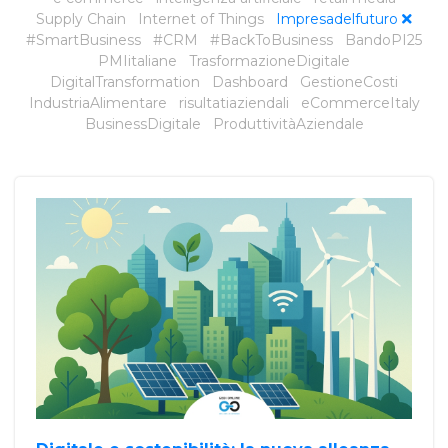
Supply Chain
Internet of Things
Impresadelfuturo
#SmartBusiness
#CRM
#BackToBusiness
BandoPI25
PMIitaliane
TrasformazioneDigitale
DigitalTransformation
Dashboard
GestioneCosti
IndustriaAlimentare
risultatiaziendali
eCommerceItaly
BusinessDigitale
ProduttivitàAziendale