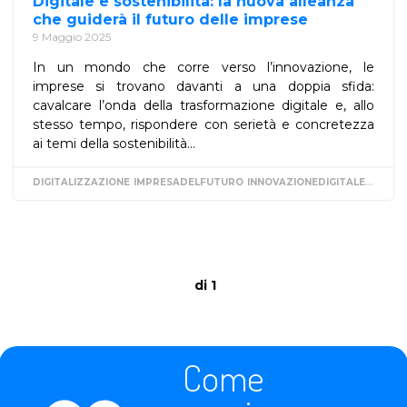
Digitale e sostenibilità: la nuova alleanza
che guiderà il futuro delle imprese
9 Maggio 2025
In un mondo che corre verso l’innovazione, le
imprese si trovano davanti a una doppia sfida:
cavalcare l’onda della trasformazione digitale e, allo
stesso tempo, rispondere con serietà e concretezza
ai temi della sostenibilità...
DIGITALIZZAZIONE
IMPRESADELFUTURO
INNOVAZIONEDIGITALE
SOSTEN
di 1
Come