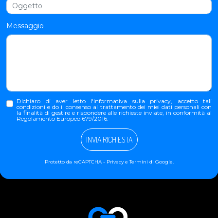
Messaggio
Dichiaro di aver letto l'
informativa sulla privacy
, accetto tali
condizioni e do il consenso al trattamento dei miei dati personali con
la finalità di gestire e rispondere alle richieste inviate, in conformità al
Regolamento Europeo 679/2016.
INVIA RICHIESTA
Protetto da reCAPTCHA -
Privacy
e
Termini
di Google.