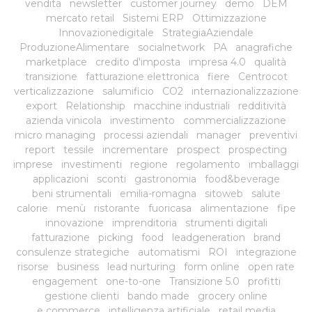
vendita
newsletter
customer journey
demo
DEM
mercato retail
Sistemi ERP
Ottimizzazione
Innovazionedigitale
StrategiaAziendale
ProduzioneAlimentare
socialnetwork
PA
anagrafiche
marketplace
credito d'imposta
impresa 4.0
qualità
transizione
fatturazione elettronica
fiere
Centrocot
verticalizzazione
salumificio
CO2
internazionalizzazione
export
Relationship
macchine industriali
redditività
azienda vinicola
investimento
commercializzazione
micro managing
processi aziendali
manager
preventivi
report
tessile
incrementare
prospect
prospecting
imprese
investimenti
regione
regolamento
imballaggi
applicazioni
sconti
gastronomia
food&beverage
beni strumentali
emilia-romagna
sitoweb
salute
calorie
menù
ristorante
fuoricasa
alimentazione
fipe
innovazione
imprenditoria
strumenti digitali
fatturazione
picking
food
leadgeneration
brand
consulenze strategiche
automatismi
ROI
integrazione
risorse
business
lead nurturing
form online
open rate
engagement
one-to-one
Transizione 5.0
profitti
gestione clienti
bando made
grocery online
e commerce
intelligenza artificiale
retail media