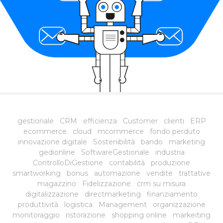
gestionale
CRM
efficienza
Customer
clienti
ERP
ecommerce
cloud
mcommerce
fondo perduto
innovazione digitale
Sostenibilità
bando
marketing
gedionline
SoftwareGestionale
industria
ControlloDiGestione
contabilità
produzione
smartworking
bonus
automazione
vendite
trattative
magazzino
Fidelizzazione
crm su misura
digitalizzazione
directmarketing
finanziamento
produttività
logistica
Management
organizzazione
monitoraggio
ristorazione
shopping online
markeiting