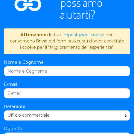
possiamo
aiutarti?
Attenzione:
le tue
Impostazioni cookie
non
consentono l'invio del form. Assicurati di aver accettato
i cookie per il "Miglioramento dell'esperienza".
Nome e Cognome
E-mail
Referente
Oggetto