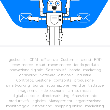
gestionale
CRM
efficienza
Customer
clienti
ERP
ecommerce
cloud
mcommerce
fondo perduto
innovazione digitale
Sostenibilità
bando
marketing
gedionline
SoftwareGestionale
industria
ControlloDiGestione
contabilità
produzione
smartworking
bonus
automazione
vendite
trattative
magazzino
Fidelizzazione
crm su misura
digitalizzazione
directmarketing
finanziamento
produttività
logistica
Management
organizzazione
monitoraggio
ristorazione
shopping online
markeiting