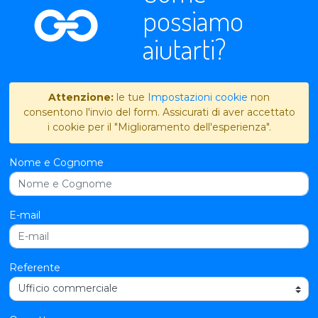
possiamo
aiutarti?
Attenzione:
le tue
Impostazioni cookie
non
consentono l'invio del form. Assicurati di aver accettato
i cookie per il "Miglioramento dell'esperienza".
Nome e Cognome
E-mail
Referente