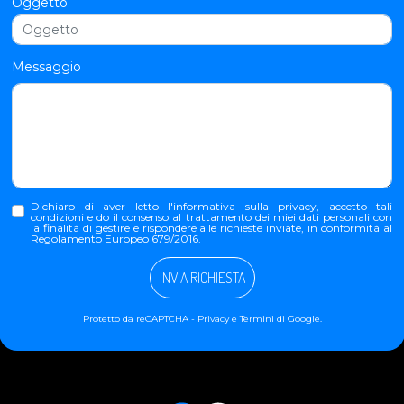
Oggetto
Messaggio
Dichiaro di aver letto l'
informativa sulla privacy
, accetto tali
condizioni e do il consenso al trattamento dei miei dati personali con
la finalità di gestire e rispondere alle richieste inviate, in conformità al
Regolamento Europeo 679/2016.
INVIA RICHIESTA
Protetto da reCAPTCHA -
Privacy
e
Termini
di Google.