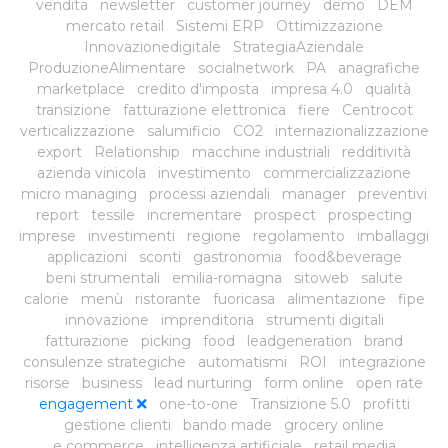
vendita
newsletter
customer journey
demo
DEM
mercato retail
Sistemi ERP
Ottimizzazione
Innovazionedigitale
StrategiaAziendale
ProduzioneAlimentare
socialnetwork
PA
anagrafiche
marketplace
credito d'imposta
impresa 4.0
qualità
transizione
fatturazione elettronica
fiere
Centrocot
verticalizzazione
salumificio
CO2
internazionalizzazione
export
Relationship
macchine industriali
redditività
azienda vinicola
investimento
commercializzazione
micro managing
processi aziendali
manager
preventivi
report
tessile
incrementare
prospect
prospecting
imprese
investimenti
regione
regolamento
imballaggi
applicazioni
sconti
gastronomia
food&beverage
beni strumentali
emilia-romagna
sitoweb
salute
calorie
menù
ristorante
fuoricasa
alimentazione
fipe
innovazione
imprenditoria
strumenti digitali
fatturazione
picking
food
leadgeneration
brand
consulenze strategiche
automatismi
ROI
integrazione
risorse
business
lead nurturing
form online
open rate
engagement
one-to-one
Transizione 5.0
profitti
gestione clienti
bando made
grocery online
e commerce
intelligenza artificiale
retail media