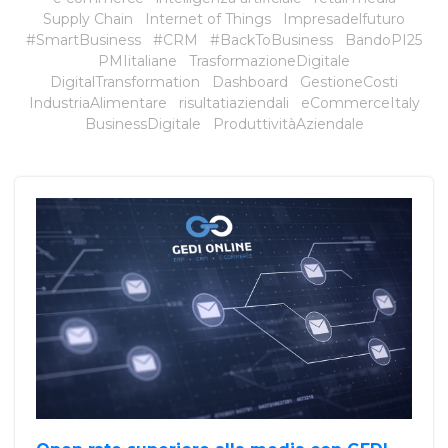
Supply Chain
Internet of Things
Impresadelfuturo
#SmartBusiness
#CRM
#BackToBusiness
BandoPI25
PMIitaliane
TrasformazioneDigitale
DigitalTransformation
Dashboard
GestioneCosti
IndustriaAlimentare
risultatiaziendali
eCommerceItaly
BusinessDigitale
ProduttivitàAziendale