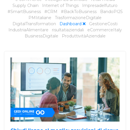
Supply Chain
Internet of Things
Impresadelfuturo
#SmartBusiness
#CRM
#BackToBusiness
BandoPI25
PMIitaliane
TrasformazioneDigitale
DigitalTransformation
Dashboard
GestioneCosti
IndustriaAlimentare
risultatiaziendali
eCommerceItaly
BusinessDigitale
ProduttivitàAziendale