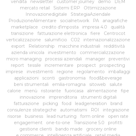
vendita
newsletter
customer journey
demo
DEM
mercato retail
Sistemi ERP
Ottimizzazione
Innovazionedigitale
StrategiaAziendale
ProduzioneAlimentare
socialnetwork
PA
anagrafiche
marketplace
credito d'imposta
impresa 4.0
qualità
transizione
fatturazione elettronica
fiere
Centrocot
verticalizzazione
salumificio
CO2
internazionalizzazione
export
Relationship
macchine industriali
redditività
azienda vinicola
investimento
commercializzazione
micro managing
processi aziendali
manager
preventivi
report
tessile
incrementare
prospect
prospecting
imprese
investimenti
regione
regolamento
imballaggi
applicazioni
sconti
gastronomia
food&beverage
beni strumentali
emilia-romagna
sitoweb
salute
calorie
menù
ristorante
fuoricasa
alimentazione
fipe
innovazione
imprenditoria
strumenti digitali
fatturazione
picking
food
leadgeneration
brand
consulenze strategiche
automatismi
ROI
integrazione
risorse
business
lead nurturing
form online
open rate
engagement
one-to-one
Transizione 5.0
profitti
gestione clienti
bando made
grocery online
e commerce
intelligenza artificiale
retail media