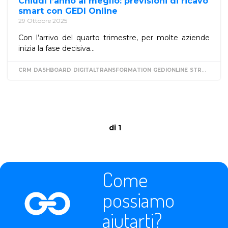
Chiudi l’anno al meglio: previsioni di ricavo
smart con GEDI Online
29 Ottobre 2025
Con l’arrivo del quarto trimestre, per molte aziende
inizia la fase decisiva...
CRM
DASHBOARD
DIGITALTRANSFORMATION
GEDIONLINE
STRATEGIAAZIENDALE
di 1
Come
possiamo
aiutarti?