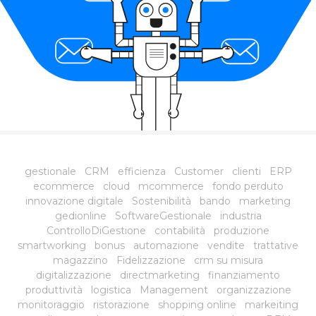
gestionale
CRM
efficienza
Customer
clienti
ERP
ecommerce
cloud
mcommerce
fondo perduto
innovazione digitale
Sostenibilità
bando
marketing
gedionline
SoftwareGestionale
industria
ControlloDiGestione
contabilità
produzione
smartworking
bonus
automazione
vendite
trattative
magazzino
Fidelizzazione
crm su misura
digitalizzazione
directmarketing
finanziamento
produttività
logistica
Management
organizzazione
monitoraggio
ristorazione
shopping online
markeiting