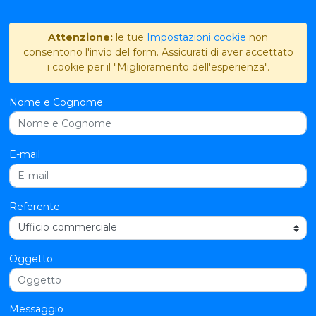
Attenzione:
le tue
Impostazioni cookie
non
consentono l'invio del form. Assicurati di aver accettato
i cookie per il "Miglioramento dell'esperienza".
Nome e Cognome
E-mail
Referente
Oggetto
Messaggio