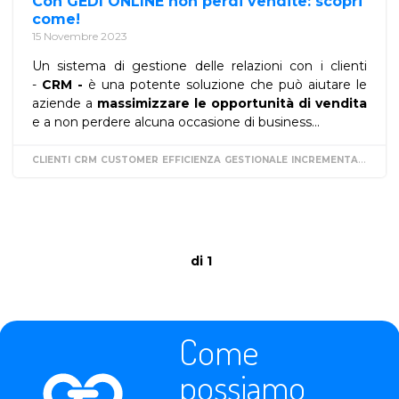
Con GEDI ONLINE non perdi vendite: scopri
come!
15 Novembre 2023
Un sistema di gestione delle relazioni con i clienti
-
CRM -
è una potente soluzione che può aiutare le
aziende a
massimizzare le opportunità di vendita
e a non perdere alcuna occasione di business...
CLIENTI
CRM
CUSTOMER
EFFICIENZA
GESTIONALE
INCREMENTARE
VEN
di 1
Come
possiamo