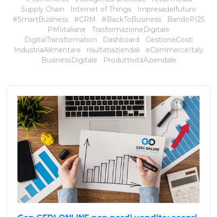
Supply Chain
Internet of Things
Impresadelfuturo
#SmartBusiness
#CRM
#BackToBusiness
BandoPI25
PMIitaliane
TrasformazioneDigitale
DigitalTransformation
Dashboard
GestioneCosti
IndustriaAlimentare
risultatiaziendali
eCommerceItaly
BusinessDigitale
ProduttivitàAziendale