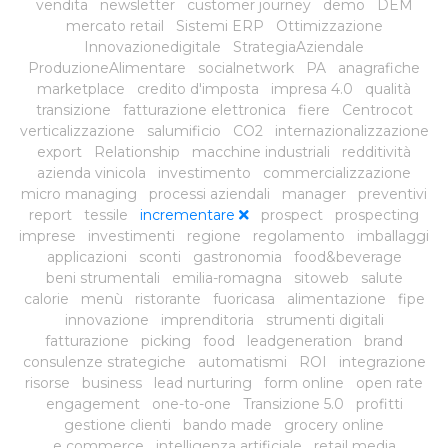
vendita
newsletter
customer journey
demo
DEM
mercato retail
Sistemi ERP
Ottimizzazione
Innovazionedigitale
StrategiaAziendale
ProduzioneAlimentare
socialnetwork
PA
anagrafiche
marketplace
credito d'imposta
impresa 4.0
qualità
transizione
fatturazione elettronica
fiere
Centrocot
verticalizzazione
salumificio
CO2
internazionalizzazione
export
Relationship
macchine industriali
redditività
azienda vinicola
investimento
commercializzazione
micro managing
processi aziendali
manager
preventivi
report
tessile
incrementare
prospect
prospecting
imprese
investimenti
regione
regolamento
imballaggi
applicazioni
sconti
gastronomia
food&beverage
beni strumentali
emilia-romagna
sitoweb
salute
calorie
menù
ristorante
fuoricasa
alimentazione
fipe
innovazione
imprenditoria
strumenti digitali
fatturazione
picking
food
leadgeneration
brand
consulenze strategiche
automatismi
ROI
integrazione
risorse
business
lead nurturing
form online
open rate
engagement
one-to-one
Transizione 5.0
profitti
gestione clienti
bando made
grocery online
e commerce
intelligenza artificiale
retail media