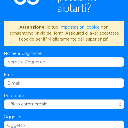
aiutarti?
Attenzione:
le tue
Impostazioni cookie
non
consentono l'invio del form. Assicurati di aver accettato
i cookie per il "Miglioramento dell'esperienza".
Nome e Cognome
E-mail
Referente
Oggetto