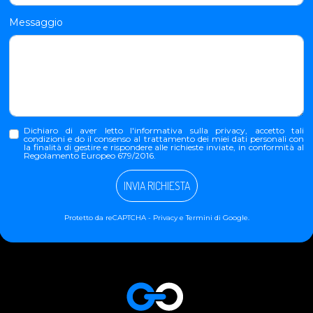
Messaggio
Dichiaro di aver letto l'
informativa sulla privacy
, accetto tali
condizioni e do il consenso al trattamento dei miei dati personali con
la finalità di gestire e rispondere alle richieste inviate, in conformità al
Regolamento Europeo 679/2016.
INVIA RICHIESTA
Protetto da reCAPTCHA -
Privacy
e
Termini
di Google.