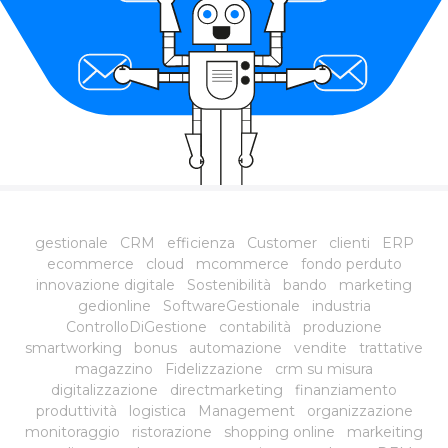
gestionale
CRM
efficienza
Customer
clienti
ERP
ecommerce
cloud
mcommerce
fondo perduto
innovazione digitale
Sostenibilità
bando
marketing
gedionline
SoftwareGestionale
industria
ControlloDiGestione
contabilità
produzione
smartworking
bonus
automazione
vendite
trattative
magazzino
Fidelizzazione
crm su misura
digitalizzazione
directmarketing
finanziamento
produttività
logistica
Management
organizzazione
monitoraggio
ristorazione
shopping online
markeiting