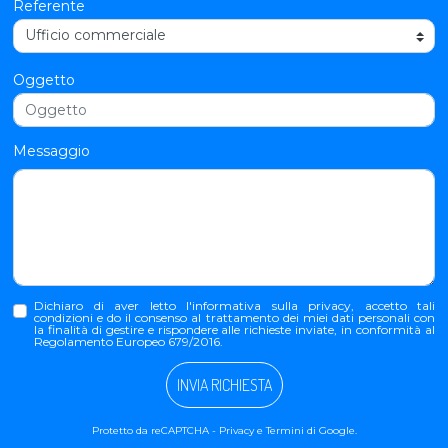
Referente
Oggetto
Messaggio
Dichiaro di aver letto l'
informativa sulla privacy
, accetto tali
condizioni e do il consenso al trattamento dei miei dati personali con
la finalità di gestire e rispondere alle richieste inviate, in conformità al
Regolamento Europeo 679/2016.
INVIA RICHIESTA
Protetto da reCAPTCHA -
Privacy
e
Termini
di Google.