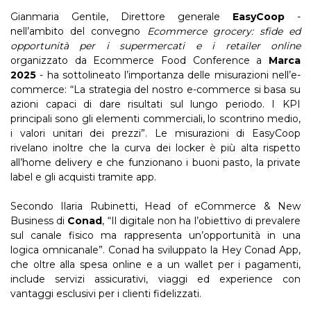
Gianmaria Gentile, Direttore generale
EasyCoop
-
nell’ambito del convegno
Ecommerce grocery: sfide ed
opportunità per i supermercati e i retailer online
organizzato da Ecommerce Food Conference a
Marca
2025
- ha sottolineato l’importanza delle misurazioni nell’e-
commerce: “La strategia del nostro e-commerce si basa su
azioni capaci di dare risultati sul lungo periodo. I KPI
principali sono gli elementi commerciali, lo scontrino medio,
i valori unitari dei prezzi”. Le misurazioni di EasyCoop
rivelano inoltre che la curva dei locker è più alta rispetto
all’home delivery e che funzionano i buoni pasto, la private
label e gli acquisti tramite app.
Secondo Ilaria Rubinetti, Head of eCommerce & New
Business di
Conad
, “Il digitale non ha l’obiettivo di prevalere
sul canale fisico ma rappresenta un’opportunità in una
logica omnicanale”. Conad ha sviluppato la Hey Conad App,
che oltre alla spesa online e a un wallet per i pagamenti,
include servizi assicurativi, viaggi ed experience con
vantaggi esclusivi per i clienti fidelizzati.