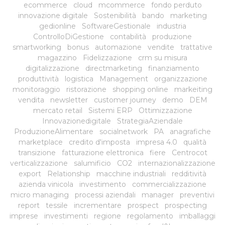
ecommerce
cloud
mcommerce
fondo perduto
innovazione digitale
Sostenibilità
bando
marketing
gedionline
SoftwareGestionale
industria
ControlloDiGestione
contabilità
produzione
smartworking
bonus
automazione
vendite
trattative
magazzino
Fidelizzazione
crm su misura
digitalizzazione
directmarketing
finanziamento
produttività
logistica
Management
organizzazione
monitoraggio
ristorazione
shopping online
markeiting
vendita
newsletter
customer journey
demo
DEM
mercato retail
Sistemi ERP
Ottimizzazione
Innovazionedigitale
StrategiaAziendale
ProduzioneAlimentare
socialnetwork
PA
anagrafiche
marketplace
credito d'imposta
impresa 4.0
qualità
transizione
fatturazione elettronica
fiere
Centrocot
verticalizzazione
salumificio
CO2
internazionalizzazione
export
Relationship
macchine industriali
redditività
azienda vinicola
investimento
commercializzazione
micro managing
processi aziendali
manager
preventivi
report
tessile
incrementare
prospect
prospecting
imprese
investimenti
regione
regolamento
imballaggi