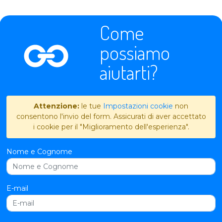
Come
possiamo
aiutarti?
Attenzione:
le tue
Impostazioni cookie
non
consentono l'invio del form. Assicurati di aver accettato
i cookie per il "Miglioramento dell'esperienza".
Nome e Cognome
E-mail