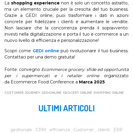
La
shopping experience
non è solo un concetto astratto,
ma un elemento cruciale per la crescita del tuo business.
Grazie a GEDI online, puoi trasformare i dati in azioni
concrete per fidelizzare i clienti e aumentare le vendite.
Non lasciare che la concorrenza prenda il sopravvento:
investi nella digitalizzazione e porta il tuo e-commerce a un
nuovo livello di efficienza e personalizzazione!
Scopri come
GEDI online
può rivoluzionare il tuo business.
Contattaci per una demo gratuita!
Fonte: convegno
Ecommerce grocery: sfide ed opportunità
per i supermercati e i retailer online
organizzato
da Ecommerce Food Conference a
Marca 2025
CUSTOMER JOURNEY
GEDIONLINE
GROCERY ONLINE
SHOPPING ONLINE
ULTIMI ARTICOLI
gestionale
CRM
efficienza
Customer
clienti
ERP