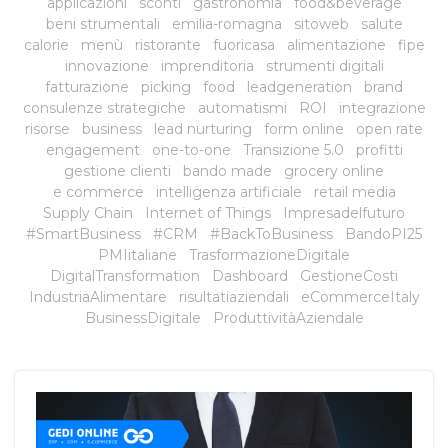
applicazioni
sconti
gastronomia
food&beverage
beni strumentali
emilia-romagna
sitoweb
salute
calorie
menù
ristorante
fuoricasa
alimentazione
fipe
innovazione
imprenditoria
strumenti digitali
fatturazione
picking
food
leadgeneration
brand
consulenze strategiche
automatismi
ROI
integrazione
risorse
business
lead nurturing
form online
open rate
engagement
one-to-one
Transizione 5.0
profitti
gestione clienti
bando made
grocery online
e commerce
intelligenza artificiale
retail media
Supply Chain
Internet of Things
Impresadelfuturo
#SmartBusiness
#CRM
#BackToBusiness
BandoPI25
PMIitaliane
TrasformazioneDigitale
DigitalTransformation
Dashboard
GestioneCosti
IndustriaAlimentare
risultatiaziendali
eCommerceItaly
BusinessDigitale
ProduttivitàAziendale