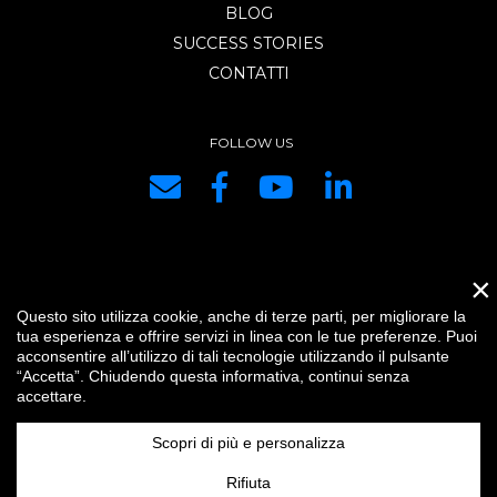
BLOG
SUCCESS STORIES
CONTATTI
FOLLOW US
×
DRG SYSTEMS srl | P.IVA e C.F. IT01334440334 | REA di PC 153421 |
Questo sito utilizza cookie, anche di terze parti, per migliorare la
Capitale Sociale € 10.400,00 i.v. |
Credits
|
Impostazioni cookie
|
Privacy
tua esperienza e offrire servizi in linea con le tue preferenze. Puoi
|
IT
acconsentire all’utilizzo di tali tecnologie utilizzando il pulsante
“Accetta”. Chiudendo questa informativa, continui senza
accettare.
Scopri di più e personalizza
Rifiuta