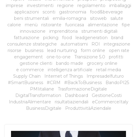
imprese
investimenti
regione
regolamento
imballaggi
applicazioni
sconti
gastronomia
food&beverage
beni strumentali
emilia-romagna
sitoweb
salute
calorie
menù
ristorante
fuoricasa
alimentazione
fipe
innovazione
imprenditoria
strumenti digitali
fatturazione
picking
food
leadgeneration
brand
consulenze strategiche
automatismi
ROI
integrazione
risorse
business
lead nurturing
form online
open rate
engagement
one-to-one
Transizione 5.0
profitti
gestione clienti
bando made
grocery online
e commerce
intelligenza artificiale
retail media
Supply Chain
Internet of Things
Impresadelfuturo
#SmartBusiness
#CRM
#BackToBusiness
BandoPI25
PMIitaliane
TrasformazioneDigitale
DigitalTransformation
Dashboard
GestioneCosti
IndustriaAlimentare
risultatiaziendali
eCommerceItaly
BusinessDigitale
ProduttivitàAziendale