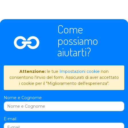
Come
possiamo
aiutarti?
Attenzione:
le tue
Impostazioni cookie
non
consentono l'invio del form. Assicurati di aver accettato
i cookie per il "Miglioramento dell'esperienza".
Nome e Cognome
E-mail