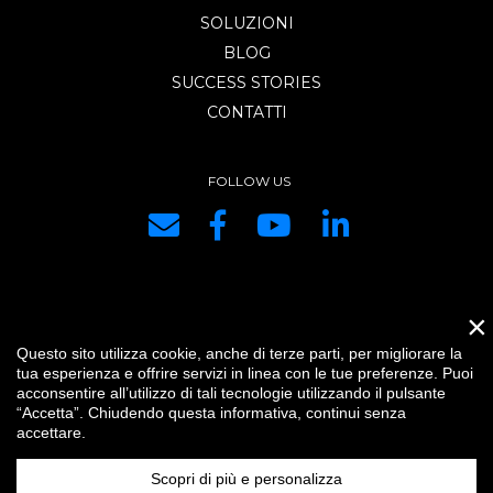
SOLUZIONI
BLOG
SUCCESS STORIES
CONTATTI
FOLLOW US
×
DRG SYSTEMS srl | P.IVA e C.F. IT01334440334 | REA di PC 153421 |
Questo sito utilizza cookie, anche di terze parti, per migliorare la
Capitale Sociale € 10.400,00 i.v. |
Credits
|
Impostazioni cookie
|
Privacy
tua esperienza e offrire servizi in linea con le tue preferenze. Puoi
|
IT
acconsentire all’utilizzo di tali tecnologie utilizzando il pulsante
“Accetta”. Chiudendo questa informativa, continui senza
accettare.
Scopri di più e personalizza