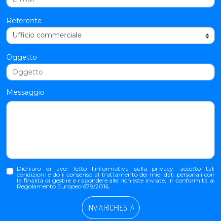
Referente
Oggetto
Messaggio
Dichiaro di aver letto l'
informativa sulla privacy
, accetto tali
condizioni e do il consenso al trattamento dei miei dati personali con
la finalità di gestire e rispondere alle richieste inviate, in conformità al
Regolamento Europeo 679/2016.
INVIA RICHIESTA