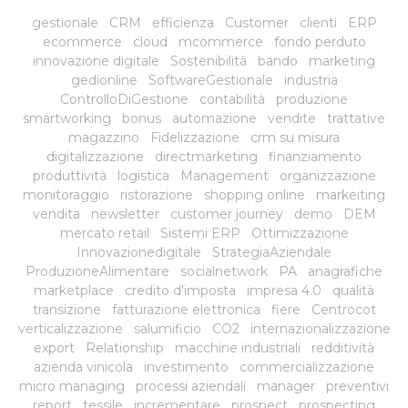
gestionale
CRM
efficienza
Customer
clienti
ERP
ecommerce
cloud
mcommerce
fondo perduto
innovazione digitale
Sostenibilità
bando
marketing
gedionline
SoftwareGestionale
industria
ControlloDiGestione
contabilità
produzione
smartworking
bonus
automazione
vendite
trattative
magazzino
Fidelizzazione
crm su misura
digitalizzazione
directmarketing
finanziamento
produttività
logistica
Management
organizzazione
monitoraggio
ristorazione
shopping online
markeiting
vendita
newsletter
customer journey
demo
DEM
mercato retail
Sistemi ERP
Ottimizzazione
Innovazionedigitale
StrategiaAziendale
ProduzioneAlimentare
socialnetwork
PA
anagrafiche
marketplace
credito d'imposta
impresa 4.0
qualità
transizione
fatturazione elettronica
fiere
Centrocot
verticalizzazione
salumificio
CO2
internazionalizzazione
export
Relationship
macchine industriali
redditività
azienda vinicola
investimento
commercializzazione
micro managing
processi aziendali
manager
preventivi
report
tessile
incrementare
prospect
prospecting