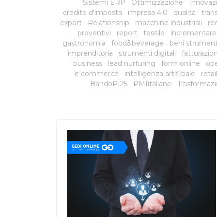
Sistemi ERP
Ottimizzazione
Innovazi
credito d'imposta
impresa 4.0
qualità
tran
export
Relationship
macchine industriali
red
preventivi
report
tessile
incrementare
gastronomia
food&beverage
beni strument
imprenditoria
strumenti digitali
fatturazio
business
lead nurturing
form online
ope
e commerce
intelligenza artificiale
reta
BandoPI25
PMIitaliane
Trasformazi