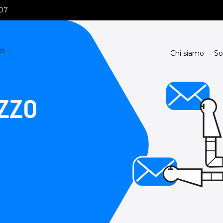
107
Chi siamo
So
ZZO