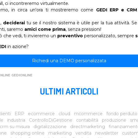
all, ci incontreremo virtualmente.
emo, in circa un'ora ti mostreremo come
GEDI ERP e CRM
o,
deciderai
tu se il nostro sistema è utile per la tua attività. S
enti, saremo
amici come prima
, senza pressioni!
iò che vedi, ti invieremo un
preventivo
personalizzato, sempre
EDI
in azione?
Richiedi una DEMO personalizzata
NLINE
GEDIONLINE
ULTIMI ARTICOLI
lienti
ERP
ecommerce
cloud
mcommerce
fondo perduto
le
industria
ControlloDiGestione
contabilità
produzione
sma
crm su misura
digitalizzazione
directmarketing
finanziament
ione
shopping online
markeiting
vendita
newsletter
custom