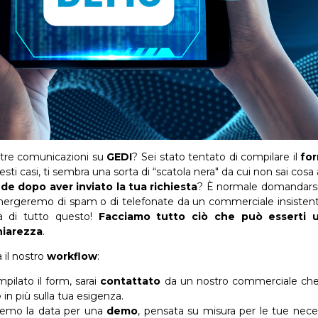
stre comunicazioni su
GEDI
? Sei stato tentato di compilare il
fo
ti casi, ti sembra una sorta di “scatola nera" da cui non sai cosa 
e dopo aver inviato la tua richiesta
? È normale domandars
mmergeremo di spam o di telefonate da un commerciale insisten
ulla di tutto questo!
Facciamo tutto ciò che può esserti ut
hiarezza
.
il nostro
workflow
:
ilato il form, sarai
contattato
da un nostro commerciale che 
e
in più sulla tua esigenza.
remo la data per una
demo
, pensata su misura per le tue nece