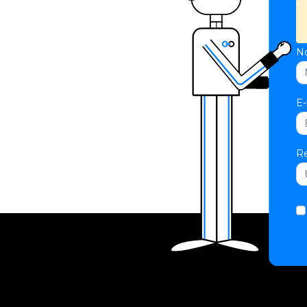
N
E-
Re