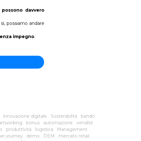
 possono davvero
e sì, possiamo andare
senza impegno
.
innovazione digitale
Sostenibilità
bando
rtworking
bonus
automazione
vendite
o
produttività
logistica
Management
er journey
demo
DEM
mercato retail