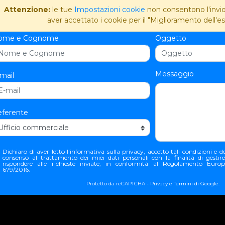
Attenzione:
le tue
Impostazioni cookie
non consentono l'invio 
aver accettato i cookie per il "Miglioramento dell'es
ome e Cognome
Oggetto
Messaggio
mail
ferente
Dichiaro di aver letto l'
informativa sulla privacy
, accetto tali condizioni e do
consenso al trattamento dei miei dati personali con la finalità di gestir
rispondere alle richieste inviate, in conformità al Regolamento Euro
679/2016.
Protetto da reCAPTCHA -
Privacy
e
Termini
di Google.