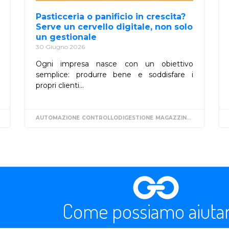
Pasticceria o panificio in crescita?
Serve un cervello digitale, non solo
un gestionale
30 Giugno 2026
Ogni impresa nasce con un obiettivo
semplice: produrre bene e soddisfare i
propri clienti...
ORGANIZZAZIONE
AUTOMAZIONE
CONTROLLODIGESTIONE
MAGAZZINO
SOFTWAREG
Come possiamo aiutar