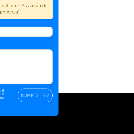
del form. Assicurati di
perienza".
 il
e e
INVIA RICHIESTA
peo