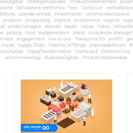
onedigitale
StrategiaAziendale
ProduzioneAlimentare
social
sizione
fatturazione elettronica
fiere
Centrocot
verticalizzaz
ditività
azienda vinicola
investimento
commercializzazione
prospect
prospecting
imprese
investimenti
regione
rego
ali
emilia-romagna
sitoweb
salute
calorie
menù
ristorante
ne
picking
food
leadgeneration
brand
consulenze strategic
n rate
engagement
one-to-one
Transizione 5.0
profitti
ges
il media
Supply Chain
Internet of Things
Impresadelfuturo
#
oneDigitale
DigitalTransformation
Dashboard
GestioneCosti
eCommerceItaly
BusinessDigitale
ProduttivitàAziendale