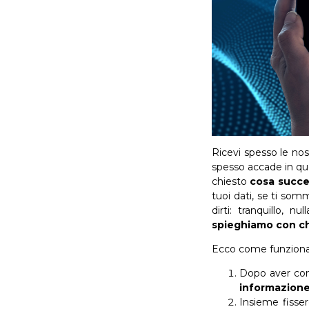
Ricevi spesso le no
spesso accade in ques
chiesto
cosa succed
tuoi dati, se ti so
dirti: tranquillo, n
spieghiamo con c
Ecco come funziona 
Dopo aver comp
informazion
Insieme fisse