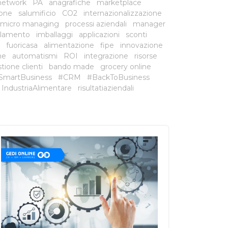
network
PA
anagrafiche
marketplace
ione
salumificio
CO2
internazionalizzazione
micro managing
processi aziendali
manager
lamento
imballaggi
applicazioni
sconti
fuoricasa
alimentazione
fipe
innovazione
he
automatismi
ROI
integrazione
risorse
tione clienti
bando made
grocery online
SmartBusiness
#CRM
#BackToBusiness
IndustriaAlimentare
risultatiaziendali