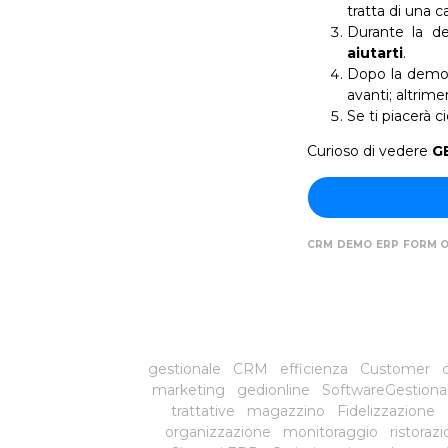
tratta di una c
Durante la d
aiutarti
.
Dopo la dem
avanti; altrim
Se ti piacerà c
Curioso di vedere
G
CRM
DEMO
ERP
FORM O
gestionale
CRM
efficienza
Customer
c
marketing
gedionline
SoftwareGestiona
trattative
magazzino
Fidelizzazione
organizzazione
monitoraggio
ristoraz