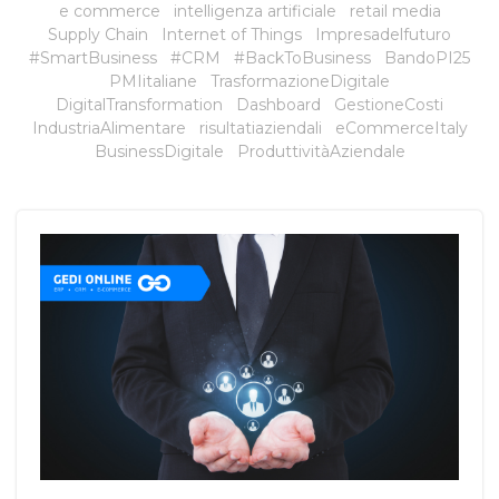
e commerce
intelligenza artificiale
retail media
Supply Chain
Internet of Things
Impresadelfuturo
#SmartBusiness
#CRM
#BackToBusiness
BandoPI25
PMIitaliane
TrasformazioneDigitale
DigitalTransformation
Dashboard
GestioneCosti
IndustriaAlimentare
risultatiaziendali
eCommerceItaly
BusinessDigitale
ProduttivitàAziendale