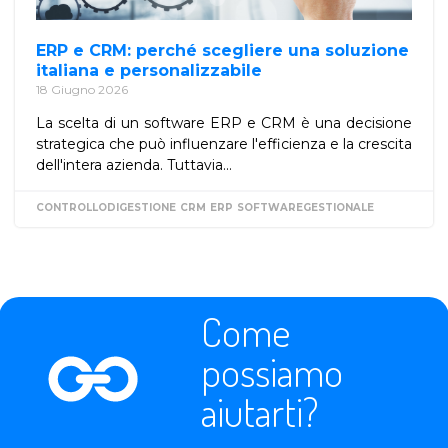
ERP e CRM: perché scegliere una soluzione
italiana e personalizzabile
18 Giugno 2026
La scelta di un software ERP e CRM è una decisione
strategica che può influenzare l'efficienza e la crescita
dell'intera azienda. Tuttavia...
CONTROLLODIGESTIONE
CRM
ERP
SOFTWAREGESTIONALE
Come
possiamo
aiutarti?