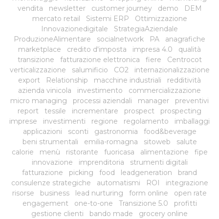
vendita
newsletter
customer journey
demo
DEM
mercato retail
Sistemi ERP
Ottimizzazione
Innovazionedigitale
StrategiaAziendale
ProduzioneAlimentare
socialnetwork
PA
anagrafiche
marketplace
credito d'imposta
impresa 4.0
qualità
transizione
fatturazione elettronica
fiere
Centrocot
verticalizzazione
salumificio
CO2
internazionalizzazione
export
Relationship
macchine industriali
redditività
azienda vinicola
investimento
commercializzazione
micro managing
processi aziendali
manager
preventivi
report
tessile
incrementare
prospect
prospecting
imprese
investimenti
regione
regolamento
imballaggi
applicazioni
sconti
gastronomia
food&beverage
beni strumentali
emilia-romagna
sitoweb
salute
calorie
menù
ristorante
fuoricasa
alimentazione
fipe
innovazione
imprenditoria
strumenti digitali
fatturazione
picking
food
leadgeneration
brand
consulenze strategiche
automatismi
ROI
integrazione
risorse
business
lead nurturing
form online
open rate
engagement
one-to-one
Transizione 5.0
profitti
gestione clienti
bando made
grocery online