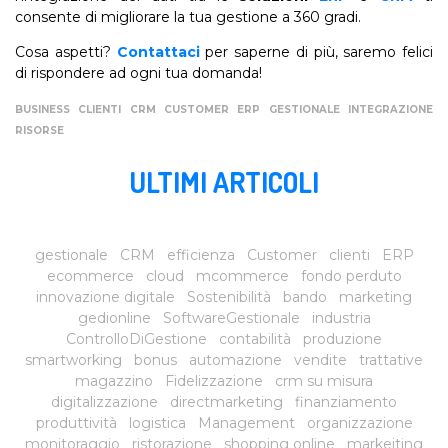
consente di migliorare la tua gestione a 360 gradi.
Cosa aspetti?
Contattaci
per saperne di più, saremo felici
di rispondere ad ogni tua domanda!
BUSINESS
CLIENTI
CRM
CUSTOMER
ERP
GESTIONALE
INTEGRAZIONE
RISORSE
ULTIMI ARTICOLI
gestionale
CRM
efficienza
Customer
clienti
ERP
ecommerce
cloud
mcommerce
fondo perduto
innovazione digitale
Sostenibilità
bando
marketing
gedionline
SoftwareGestionale
industria
ControlloDiGestione
contabilità
produzione
smartworking
bonus
automazione
vendite
trattative
magazzino
Fidelizzazione
crm su misura
digitalizzazione
directmarketing
finanziamento
produttività
logistica
Management
organizzazione
monitoraggio
ristorazione
shopping online
markeiting