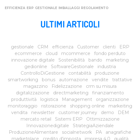
EFFICIENZA
ERP
GESTIONALE
IMBALLAGGI
REGOLAMENTO
ULTIMI ARTICOLI
gestionale
CRM
efficienza
Customer
clienti
ERP
ecommerce
cloud
mcommerce
fondo perduto
innovazione digitale
Sostenibilità
bando
marketing
gedionline
SoftwareGestionale
industria
ControlloDiGestione
contabilità
produzione
smartworking
bonus
automazione
vendite
trattative
magazzino
Fidelizzazione
crm su misura
digitalizzazione
directmarketing
finanziamento
produttività
logistica
Management
organizzazione
monitoraggio
ristorazione
shopping online
markeiting
vendita
newsletter
customer journey
demo
DEM
mercato retail
Sistemi ERP
Ottimizzazione
Innovazionedigitale
StrategiaAziendale
ProduzioneAlimentare
socialnetwork
PA
anagrafiche
marketplace
credito d'imposta
impresa 4.0
qualità