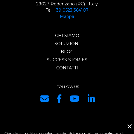
29027 Podenzano (PC) - Italy
Tel:
+39 0523 364107
Mappa
CHI SIAMO
SOLUZIONI
BLOG
SUCCESS STORIES
CONTATTI
FOLLOW US
×
DRG SYSTEMS srl | P.IVA e C.F. IT01334440334 | REA di PC 153421 |
Questo sito utilizza cookie, anche di terze parti, per migliorare la