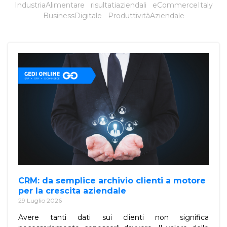
IndustriaAlimentare
risultatiaziendali
eCommerceItaly
BusinessDigitale
ProduttivitàAziendale
CRM: da semplice archivio clienti a motore
per la crescita aziendale
29 Luglio 2026
Avere tanti dati sui clienti non significa