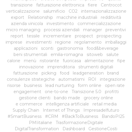
transizione
fatturazione elettronica
fiere
Centrocot
verticalizzazione
salumificio
CO2
internazionalizzazione
export
Relationship
macchine industriali
redditività
azienda vinicola
investimento
commercializzazione
micro managing
processi aziendali
manager
preventivi
report
tessile
incrementare
prospect
prospecting
imprese
investimenti
regione
regolamento
imballaggi
applicazioni
sconti
gastronomia
food&beverage
beni strumentali
emilia-romagna
sitoweb
salute
calorie
menù
ristorante
fuoricasa
alimentazione
fipe
innovazione
imprenditoria
strumenti digitali
fatturazione
picking
food
leadgeneration
brand
consulenze strategiche
automatismi
ROI
integrazione
risorse
business
lead nurturing
form online
open rate
engagement
one-to-one
Transizione 5.0
profitti
gestione clienti
bando made
grocery online
e commerce
intelligenza artificiale
retail media
Supply Chain
Internet of Things
Impresadelfuturo
#SmartBusiness
#CRM
#BackToBusiness
BandoPI25
PMIitaliane
TrasformazioneDigitale
DigitalTransformation
Dashboard
GestioneCosti