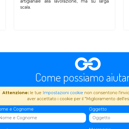
artigianale alla lavorazione, ma su larga
scala.
Come possiamo aiutar
Attenzione:
le tue
Impostazioni cookie
non consentono l'invio 
aver accettato i cookie per il "Miglioramento dell'es
ome e Cognome
Oggetto