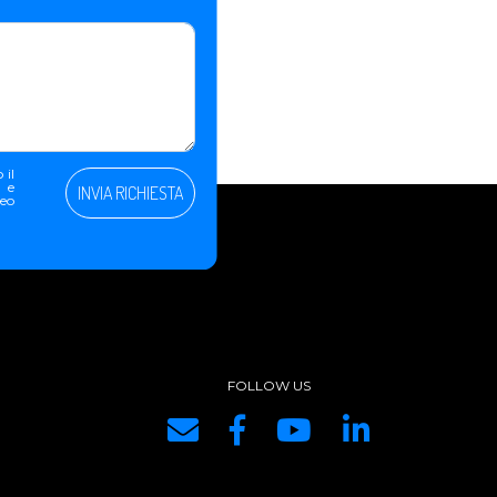
 il
e e
INVIA RICHIESTA
peo
FOLLOW US