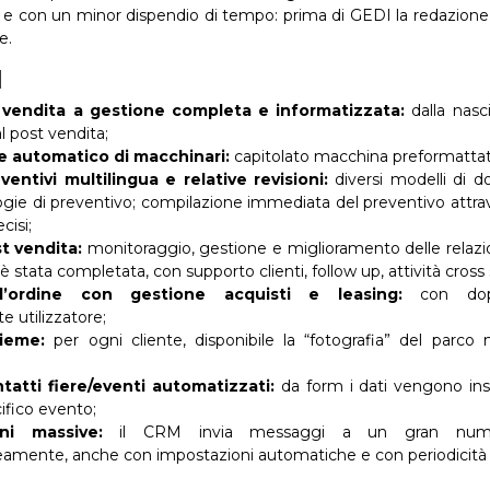
 e con un minor dispendio di tempo: prima di GEDI la redazione 
e.
I
i vendita a gestione completa e informatizzata:
dalla nasci
al post vendita;
e automatico di macchinari:
capitolato macchina preformattato
entivi multilingua e relative revisioni:
diversi modelli di d
logie di preventivo; compilazione immediata del preventivo attra
cisi;
t vendita:
monitoraggio, gestione e miglioramento delle relazio
è stata completata, con supporto clienti, follow up, attività cross s
’ordine con gestione acquisti e leasing:
con dopp
te utilizzatore;
sieme:
per ogni cliente, disponibile la “fotografia” del parc
tatti fiere/eventi automatizzati:
da form i dati vengono inse
cifico evento;
ni massive:
il CRM invia messaggi a un gran numer
mente, anche con impostazioni automatiche e con periodicità pr