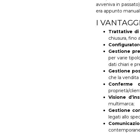
avveniva in passato)
era appunto manual
I VANTAGG
Trattative d
chiusura, fino 
Configurator
Gestione prev
per varie tipo
dati chiari e pre
Gestione pos
che la vendita 
Conferme d
proprietà/clien
Visione d’in
multimarca;
Gestione con
legati allo spe
Comunicazio
contemporanea