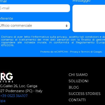
Messaggio
mail
ferente
Dichiaro di aver letto l'
informativa sulla privacy
, accetto tali condizioni e do
consenso al trattamento dei miei dati personali con la finalità di gestir
rispondere alle richieste inviate, in conformità al Regolamento Euro
679/2016.
Protetto da reCAPTCHA -
Privacy
e
Termini
di Google.
CHI SIAMO
SOLUZIONI
 G.Galilei 26, Loc. Gariga
BLOG
27 Podenzano (PC) - Italy
SUCCESS STORIES
:
+39 0523 364107
CONTATTI
ppa