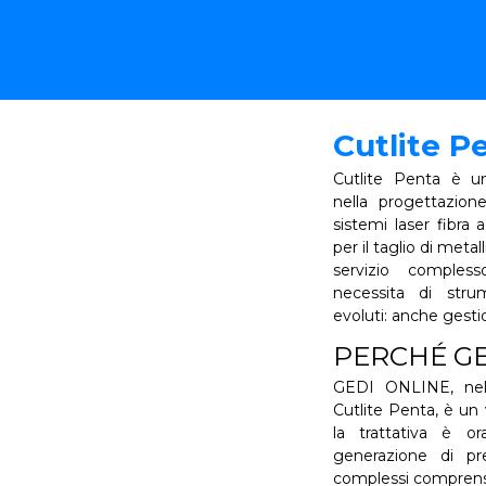
Cutlite P
Cutlite Penta è un
nella progettazion
sistemi laser fibra 
per il taglio di metal
servizio comple
necessita di strum
evoluti: anche gestio
PERCHÉ GE
GEDI ONLINE, nell
Cutlite Penta, è un
la trattativa è or
generazione di pr
complessi comprensiv