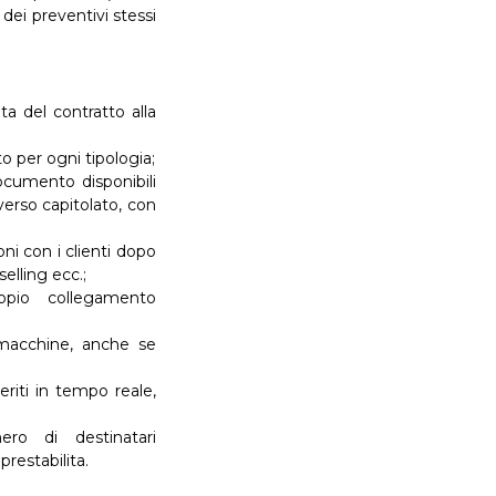
dei preventivi stessi
ta del contratto alla
 per ogni tipologia;
ocumento disponibili
verso capitolato, con
ni con i clienti dopo
elling ecc.;
io collegamento
o macchine, anche se
riti in tempo reale,
o di destinatari
estabilita.