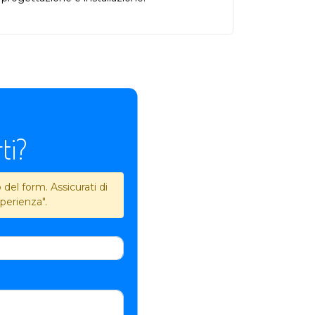
ti?
del form. Assicurati di
perienza".