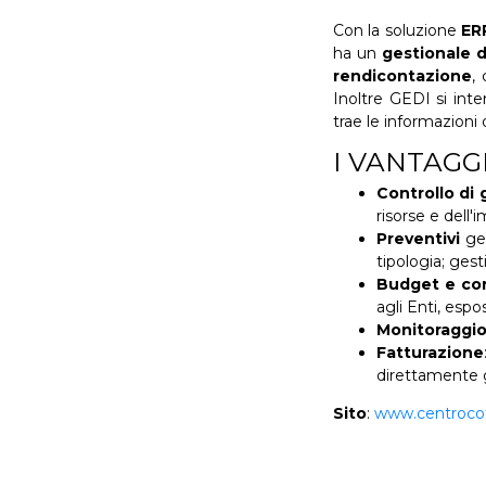
Con la soluzione
ER
ha un
gestionale 
rendicontazione
,
Inoltre GEDI si int
trae le informazioni 
I VANTAGG
Controllo di
risorse e dell
Preventivi
ge
tipologia; gest
Budget e con
agli Enti, espo
Monitoraggi
Fatturazione
direttamente g
Sito
:
www.centrocot