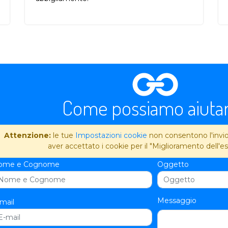
Come possiamo aiutar
Attenzione:
le tue
Impostazioni cookie
non consentono l'invio 
aver accettato i cookie per il "Miglioramento dell'es
ome e Cognome
Oggetto
Messaggio
mail