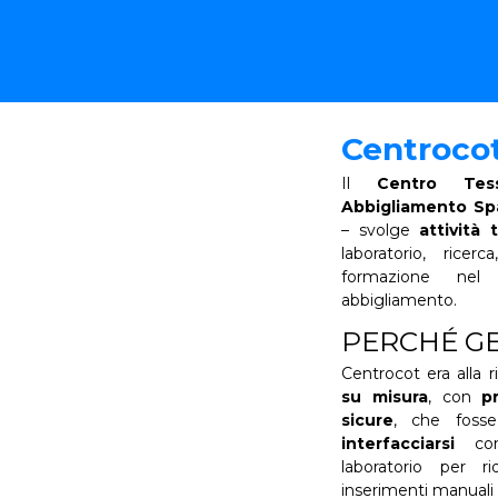
Centroco
Il
Centro Tes
Abbigliamento Sp
– svolge
attività 
laboratorio, ricer
formazione nel 
abbigliamento.
PERCHÉ GE
Centrocot era alla r
su misura
, con
p
sicure
, che foss
interfacciarsi
con
laboratorio per r
inserimenti manuali 