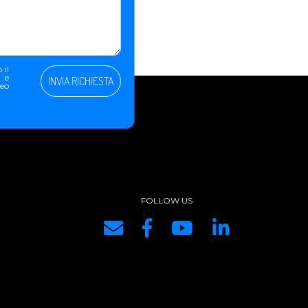
 il
e e
INVIA RICHIESTA
peo
FOLLOW US