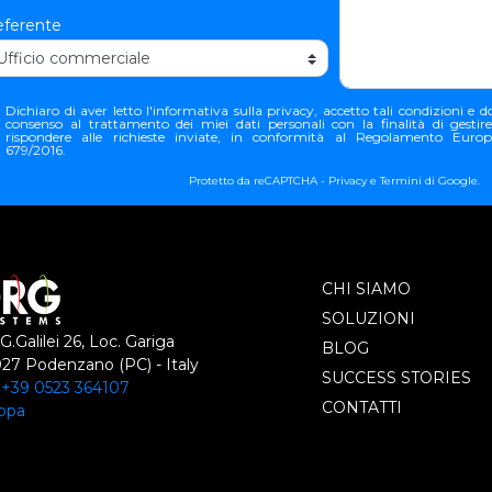
ferente
Dichiaro di aver letto l'
informativa sulla privacy
, accetto tali condizioni e do
consenso al trattamento dei miei dati personali con la finalità di gestir
rispondere alle richieste inviate, in conformità al Regolamento Euro
679/2016.
Protetto da reCAPTCHA -
Privacy
e
Termini
di Google.
CHI SIAMO
SOLUZIONI
 G.Galilei 26, Loc. Gariga
BLOG
27 Podenzano (PC) - Italy
SUCCESS STORIES
:
+39 0523 364107
CONTATTI
ppa