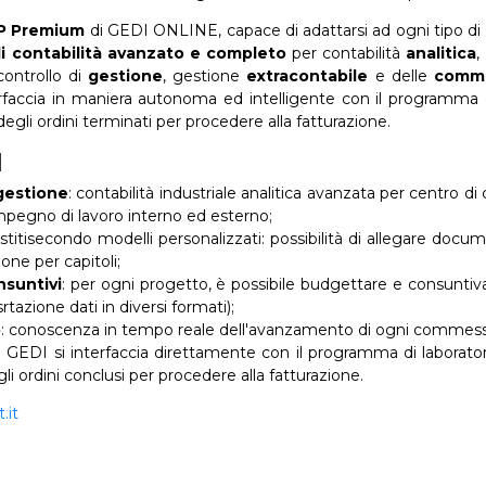
P Premium
di GEDI ONLINE, capace di adattarsi ad ogni tipo di
di contabilità avanzato e completo
per contabilità
analitica
,
 controllo di
gestione
, gestione
extracontabile
e delle
comm
erfaccia in maniera autonoma ed intelligente con il programma di
degli ordini terminati per procedere alla fatturazione.
I
 gestione
: contabilità industriale analitica avanzata per centro di 
'impegno di lavoro interno ed esterno;
stitisecondo modelli personalizzati: possibilità di allegare docu
ione per capitoli;
suntivi
: per ogni progetto, è possibile budgettare e consuntiv
srtazione dati in diversi formati);
o
: conoscenza in tempo reale dell'avanzamento di ogni commess
: GEDI si interfaccia direttamente con il programma di laborator
li ordini conclusi per procedere alla fatturazione.
.it