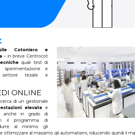
t
sile Cotoniero e
a
– in breve Centrocot
tecniche
quali test di
ca, sperimentazione e
settore tessile e
DI ONLINE
icerca di un gestionale
restazioni
elevate
e
e anche in grado di
 il programma di
idurre al minimo gli
e ottimizzare al massimo gli automatismi, riducendo quindi il ma